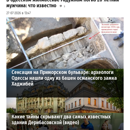
мужчина: что известно
3
27-07-2026 в 13:47
Шезлонги, бунгало и VIP-зоны: сколько придется
заплатить за отдых в Аркадии
3
21-07-2026 в 19:23
ВИБОР РЕДАКЦИИ
Сенсация на Приморском бульваре: археологи
Одессы нашли одну из башен османского замка
Хаджибей
Какие тайны скрывают два самых известных
здания Дерибасовской (видео)