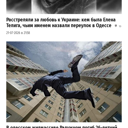
Расстреляли за любовь к Украине: кем была Елена
Телига, чьим именем назвали переулок в Одессе
13
21-07-2026 в 21:58
В одесском жилмассиве Радужном погиб 26-летний