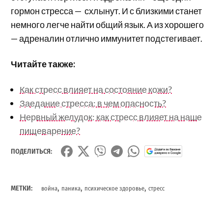
гормон стресса — схлынут. И с близкими станет
немного легче найти общий язык. А из хорошего
— адреналин отлично иммунитет подстегивает.
Читайте также:
Как стресс влияет на состояние кожи?
Заедание стресса: в чем опасность?
Нервный желудок: как стресс влияет на наше
пищеварение?
ПОДЕЛИТЬСЯ:
,
,
,
МЕТКИ:
война
паника
психическое здоровье
стресс