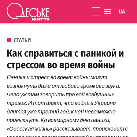
Перейти к содержанию
Language 
Одеське
життя
ОПУБЛИКОВАНО В
СТАТЬИ
Как справиться с паникой и
стрессом во время войны
Паника и стресс во время войны могут
возникнуть даже от любого громкого звука.
Чего уж там говорить про вой воздушных
тревог. И тот факт, что война в Украине
длится уже третий год, к ней невозможно
привыкнуть. Ко всемирному дню паники,
«Одесская жизнь» рассказывает, происходит с
человеком во время стрессовой ситуации и как