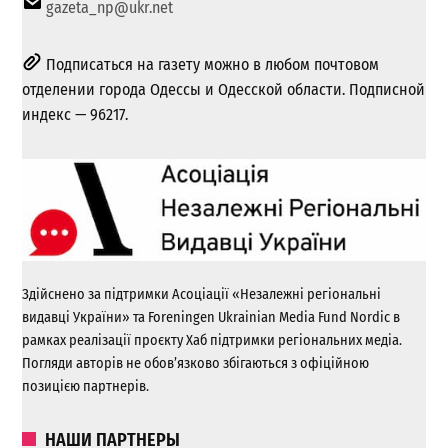
gazeta_np@ukr.net
Подписаться на газету можно в любом почтовом
отделении города Одессы и Одесской области. Подписной
индекс — 96217.
Здійснено за підтримки Асоціації «Незалежні регіональні
видавці України» та Foreningen Ukrainian Media Fund Nordic в
рамках реалізації проєкту Хаб підтримки регіональних медіа.
Погляди авторів не обов’язково збігаються з офіційною
позицією партнерів.
НАШИ ПАРТНЕРЫ