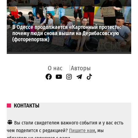
В Одессе продолжается «Картонный протест»:
почему люди снова вышли на Дерибасовскую
(фоторепортаж)
О нас
Авторы
Facebook Page
YouTube
Instagram
Telegram
TikTok
КОНТАКТЫ
Вы стали свидетелем важного события и у вас есть
чем поделится с редакцией?
Пишите нам
, мы