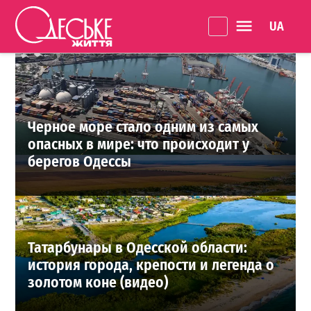
Перейти к содержанию
Language 
Одеське
життя
ВЫБОР РЕДАКЦИИ
Черное море стало одним из самых
опасных в мире: что происходит у
берегов Одессы
Татарбунары в Одесской области:
история города, крепости и легенда о
золотом коне (видео)