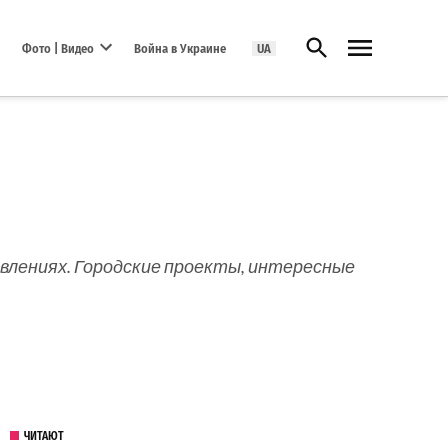
Открыть поиск
Фото | Видео
Война в Украине
UA
Open dropdown menu
явлениях. Городские проекты, интересные
ЧИТАЮТ