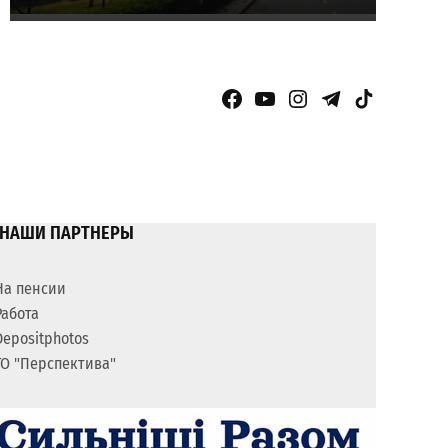
Facebook Page
YouTube
Instagram
Telegram
TikTok
НАШИ ПАРТНЕРЫ
На пенсии
Работа
Depositphotos
ГО "Перспектива"