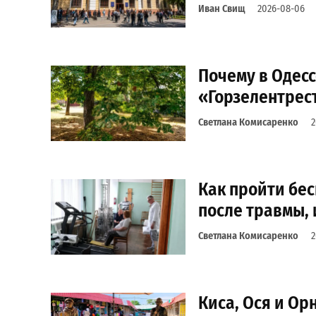
Иван Свищ
2026-08-06
Почему в Одес
«Горзелентрест
Светлана Комисаренко
2
Как пройти бе
после травмы, 
Светлана Комисаренко
2
Киса, Ося и Ор