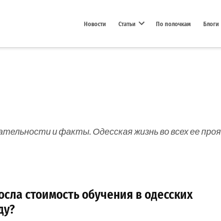
Новости
Статьи
По полочкам
Блоги
Open dropdown menu
ательности и факты. Одесская жизнь во всех ее про
сла стоимость обучения в одесских
ду?