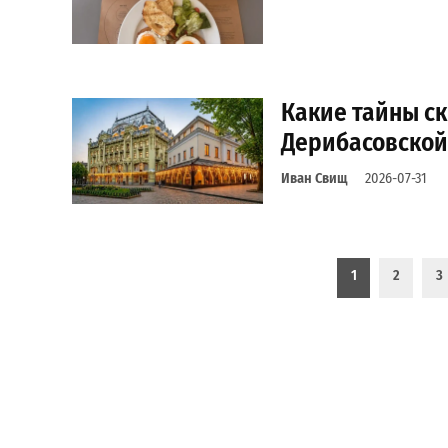
Какие тайны с
Дерибасовской
Иван Свищ
2026-07-31
Пагинация записей
1
2
3