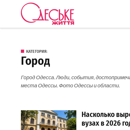
Перейти к содержанию
Одеське
життя
КАТЕГОРИЯ:
Город
Город Одесса. Люди, события, достопримеч
места Одессы. Фото Одессы и области.
Насколько выро
вузах в 2026 го