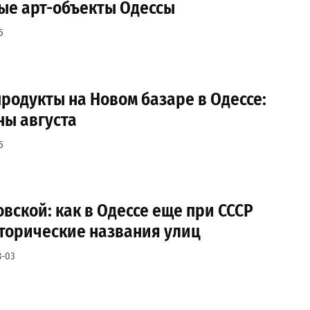
ные арт-объекты Одессы
5
продукты на Новом базаре в Одессе:
ны августа
5
вской: как в Одессе еще при СССР
торические названия улиц
8-03