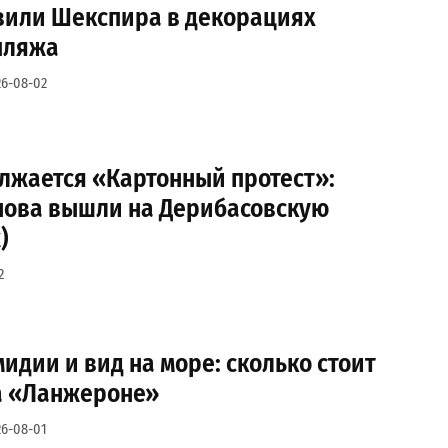
авили Шекспира в декорациях
пляжа
26-08-02
лжается «Картонный протест»:
нова вышли на Дерибасовскую
)
2
мидии и вид на море: сколько стоит
на «Ланжероне»
26-08-01