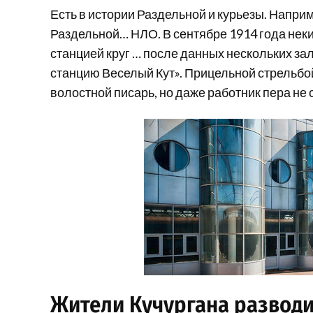
Есть в истории Раздельной и курьезы. Напри
Раздельной… НЛО. В сентябре 1914 года неки
станцией круг … после данных нескольких за
станцию Веселый Кут». Прицельной стрельбой
волостной писарь, но даже работник пера не 
Жители Кучургана разводи