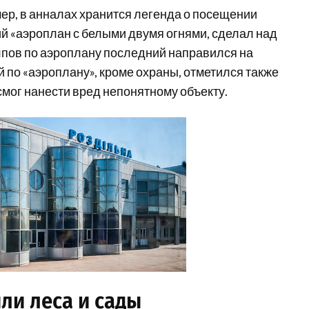
мер, в анналах хранится легенда о посещении
й «аэроплан с белыми двумя огнями, сделал над
лпов по аэроплану последний направился на
 по «аэроплану», кроме охраны, отметился также
смог нанести вред непонятному объекту.
ли леса и сады