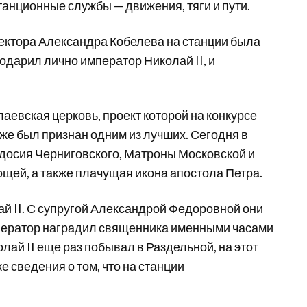
танционные службы — движения, тяги и пути.
тектора Александра Кобелева на станции была
одарил лично император Николай II, и
.
аевская церковь, проект которой на конкурсе
же был признан одним из лучших. Сегодня в
одосия Черниговского, Матроны Московской и
щей, а также плачущая икона апостола Петра.
й II. С супругой Александрой Федоровной они
ператор наградил священника именными часами
лай II еще раз побывал в Раздельной, на этот
е сведения о том, что на станции