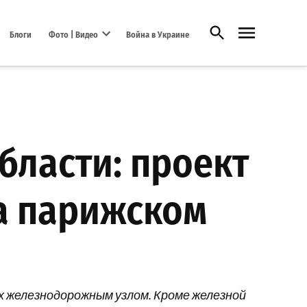
Открыть поиск
Блоги
Фото | Видео
Война в Украине
Open dropdown menu
бласти: проект
а парижском
х железнодорожным узлом. Кроме железной