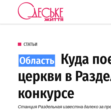
Перейти к содержанию
Одеське
життя
ОПУБЛИКОВАНО В
СТАТЬИ
Куда пое
церкви в Разд
конкурсе
Станция Раздельная известна далеко за пр