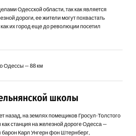
елами Одесской области, так как является
зной дороги, ее жители могут похвастать
 как их город еще до революции посетил
о Одессы — 88 км
дельнянской школы
ет назад, на землях помещиков Гросул-Толстого
 как станция на железной дороге Одесса —
 барон Карл Унгерн фон Штернберг,