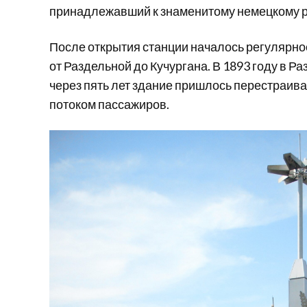
принадлежавший к знаменитому немецкому р
После открытия станции началось регулярно
от Раздельной до Кучургана. В 1893 году в Р
через пять лет здание пришлось перестраива
потоком пассажиров.