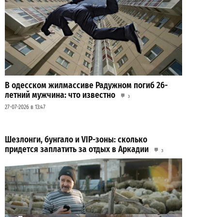
В одесском жилмассиве Радужном погиб 26-
летний мужчина: что известно
3
27-07-2026 в 13:47
Шезлонги, бунгало и VIP-зоны: сколько
придется заплатить за отдых в Аркадии
3
21-07-2026 в 19:23
ВИБОР РЕДАКЦИИ