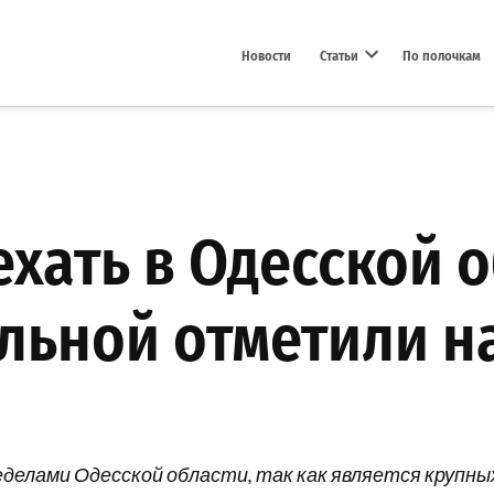
Новости
Статьи
По полочкам
Open dropdown menu
хать в Одесской о
ельной отметили н
еделами Одесской области, так как является крупны