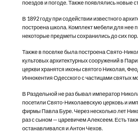
поездов и погоде. Также появлялись новые с
В 1892 году при содействии известного архи
построена школа. Комплект мебели для нее п
некоторые предметы сохранились до сих пор
Также в поселке была построена Свято-Никол
культовых архитектурных сооружений в Пари
церкви хранятся иконы святого Николая, Фе
Иннокентия Одесского с частицами святых мо
В Раздельной не раз бывал император Никола
посетили Свято-Николаевскую церковь и им
фирмы Павла Буре. Через несколько лет Нико
раз с сыном — царевичем Алексеем. Есть такж
останавливался и Антон Чехов.