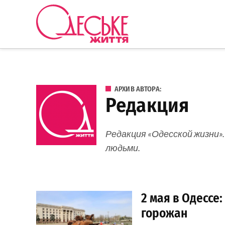
Перейти к содержанию
Одеське
життя
АРХИВ АВТОРА:
Редакция
Редакция «Одесской жизни».
людьми.
2 мая в Одессе:
горожан