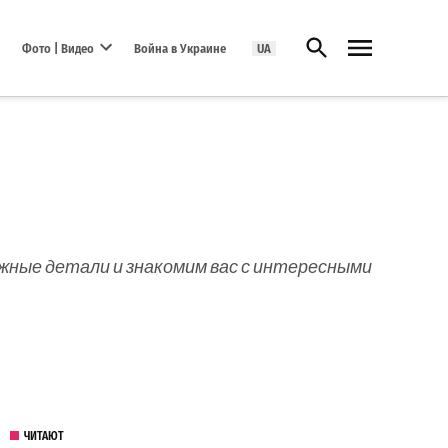
Открыть поиск
Фото | Видео
Война в Украине
UA
Open dropdown menu
ажные детали и знакомим вас с интересными
ЧИТАЮТ