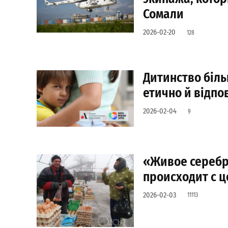
Сомали
2026-02-20
128
Дитинство більш
етично й відпо
2026-02-04
9
«Живое серебро
происходит с ц
2026-02-03
11113