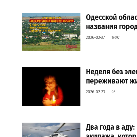
Одесской облас
названия город
2026-02-27
13097
Неделя без эле
переживают жи
2026-02-23
96
Два года в аду
экипажа, кото