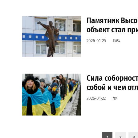
Памятник Высоц
объект стал п
2026-01-25
11854
Сила соборност
собой и чем от
2026-01-22
784
Пагинация записей
1
2
3