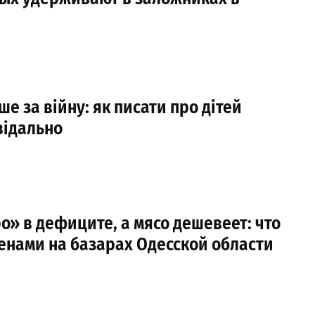
е за війну: як писати про дітей
відально
» в дефиците, а мясо дешевеет: что
енами на базарах Одесской области