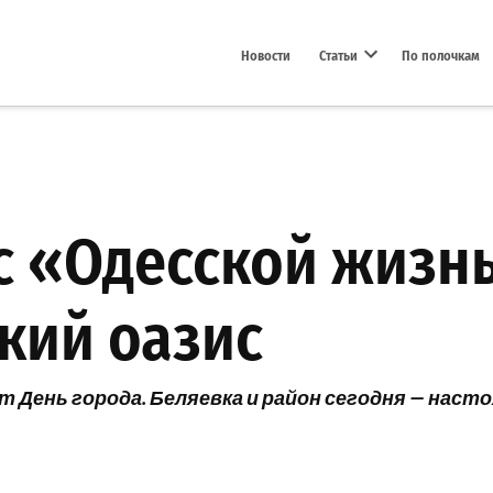
Новости
Статьи
По полочкам
Open dropdown menu
с «Одесской жизн
кий оазис
т День города. Беляевка и район сегодня — нас