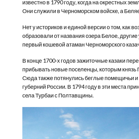
известно в 1790 году, когда на окрестных зе
Они служили в Черноморском войске, а Беля
Нет у историков и единой версии о том, как в
образовали от названия озера Белое, другие 
первый кошевой атаман Черноморского казач
В конце 1700-х годов зажиточные казаки пере
прибывать новые поселенцы, которым князь
Сюда также потянулись беглые помещичьи и 
губерний России. В 1794 году в эти места пр
села Турбаи с Полтавщины.