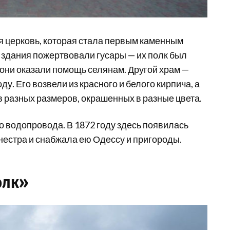
я церковь, которая стала первым каменным
о здания пожертвовали гусары — их полк был
 они оказали помощь селянам. Другой храм —
у. Его возвели из красного и белого кирпича, а
 разных размеров, окрашенных в разные цвета.
о водопровода. В 1872 году здесь появилась
Днестра и снабжала ею Одессу и пригороды.
олк»