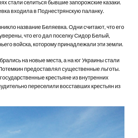
млях стали селиться бывшие запорожские казаки.
евка входила в Поднестрянскую паланку.
озникло название Беляевка. Одни считают, что его
уверены, что его дал поселку Сидор Белый,
ьего войска, которому принадлежали эти земли.
брались на новые места, а на юг Украины стали
 Потемкин предоставлял существенные льготы.
государственные крестьяне из внутренних
инудительно переселили восставших крестьян из