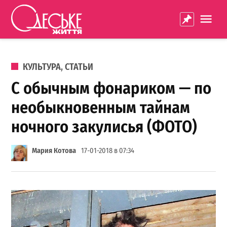
Перейти к содержанию
Одеське
La
життя
ОПУБЛИКОВАНО В
КУЛЬТУРА
,
СТАТЬИ
С обычным фонариком — по
необыкновенным тайнам
ночного закулисья (ФОТО)
Мария Котова
17-01-2018 в 07:34