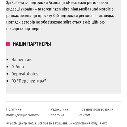
Здійснено за підтримки Асоціації «Незалежні регіональні
видавці України» та Foreningen Ukrainian Media Fund Nordic в
рамках реалізації проєкту Хаб підтримки регіональних медіа.
Погляди авторів не обов’язково збігаються з офіційною
позицією партнерів.
НАШИ ПАРТНЕРЫ
На пенсии
Работа
Depositphotos
ГО "Перспектива"
Политика
Редакційна
Правила пользования
конфиденциальности
політика
сайтом
© 2026 Центр медіа. Всі права захищені. Використання будь-яких