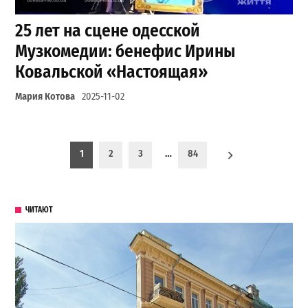
25 лет на сцене одесской
Музкомедии: бенефис Ирины
Ковальской «Настоящая»
Мария Котова
2025-11-02
Пагинация записей
1
2
3
…
84
ЧИТАЮТ