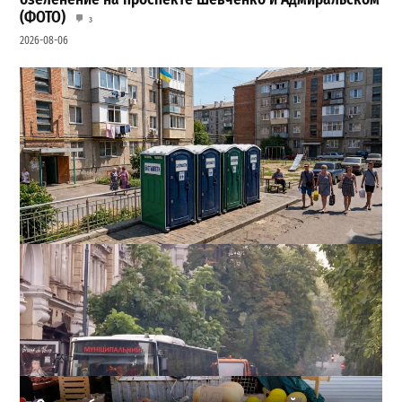
(ФОТО)
3
2026-08-06
Одесса может остаться без воды и канализации:
эксперт предупредил о худшем сценарии
2
2026-08-07
ВИБОР РЕДАКЦИИ