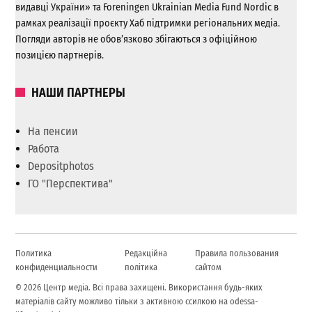
видавці України» та Foreningen Ukrainian Media Fund Nordic в
рамках реалізації проєкту Хаб підтримки регіональних медіа.
Погляди авторів не обов’язково збігаються з офіційною
позицією партнерів.
НАШИ ПАРТНЕРЫ
На пенсии
Работа
Depositphotos
ГО "Перспектива"
Политика
Редакційна
Правила пользования
конфиденциальности
політика
сайтом
© 2026 Центр медіа. Всі права захищені. Використання будь-яких
матеріалів сайту можливо тільки з активною ссилкою на odessa-