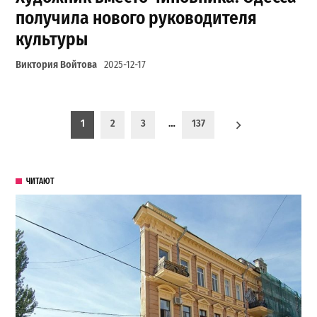
получила нового руководителя
культуры
Виктория Войтова
2025-12-17
Пагинация записей
1
2
3
…
137
ЧИТАЮТ