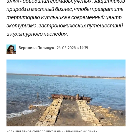
шлях» объединил громады, ученых, защитников
природs и местный бизнес, чтобы превратить
территорию Куяльника в современный центр
экотуризма, гастрономических путешествий
и культурного наследия.
Вероника Полищук
24-05-2026 в 14:39
Колишня дамба солепромислів на Куяльницькому лимані