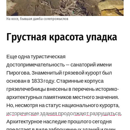
На косе, бывшая дамба солепромыслов
Грустная красота упадка
Еще одна туристическая
достопримечательность — санаторий имени
Пирогова. Знаменитый грязевой курорт был
основан в 1833 году. Старинные корпуса
грязелечебницы внесены в перечень историко-
архитектурных памятников местного значения.
Но, несмотря на статус национального курорта,
исторические здания продолжают разрушаться
.
Архитектурное наследие прошлого сегодня
предстает в виде заброшенных зданий и руин.