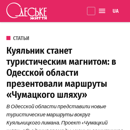
Перейти к содержанию
Language 
Одеське
життя
ОПУБЛИКОВАНО В
СТАТЬИ
Куяльник станет
туристическим магнитом: в
Одесской области
презентовали маршруты
«Чумацкого шляху»
В Одесской области представили новые
туристические маршруты вокруг
Куяльницкого лимана. Проект «Чумацкий