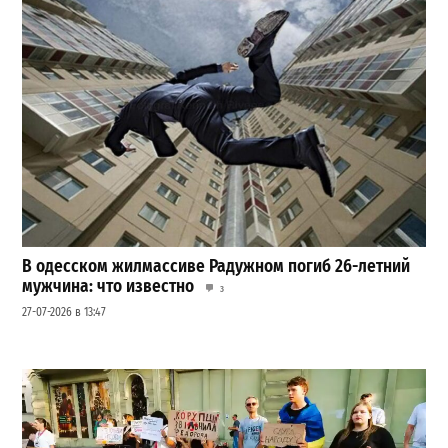
В одесском жилмассиве Радужном погиб 26-летний
мужчина: что известно
3
27-07-2026 в 13:47
Шезлонги, бунгало и VIP-зоны: сколько придется
заплатить за отдых в Аркадии
3
21-07-2026 в 19:23