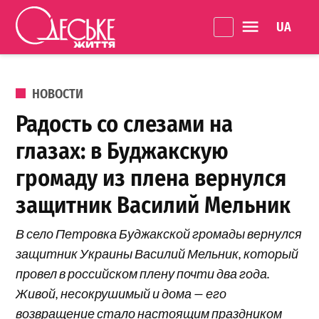
Перейти к содержанию
Language 
Одеське
життя
ОПУБЛИКОВАНО В
НОВОСТИ
Радость со слезами на
глазах: в Буджакскую
громаду из плена вернулся
защитник Василий Мельник
В село Петровка Буджакской громады вернулся
защитник Украины Василий Мельник, который
провел в российском плену почти два года.
Живой, несокрушимый и дома — его
возвращение стало настоящим праздником