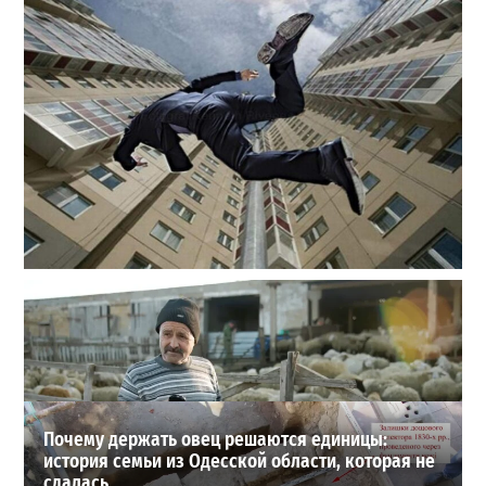
В одесском жилмассиве Радужном погиб 26-летний
мужчина: что известно
3
27-07-2026 в 13:47
ВИБОР РЕДАКЦИИ
Почему держать овец решаются единицы:
история семьи из Одесской области, которая не
сдалась