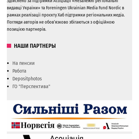
Здійснено за підтримки Асоціації «Незалежні регіональні
видавці України» та Foreningen Ukrainian Media Fund Nordic в
рамках реалізації проєкту Хаб підтримки регіональних медіа.
Погляди авторів не обов’язково збігаються з офіційною
позицією партнерів.
НАШИ ПАРТНЕРЫ
На пенсии
Работа
Depositphotos
ГО "Перспектива"