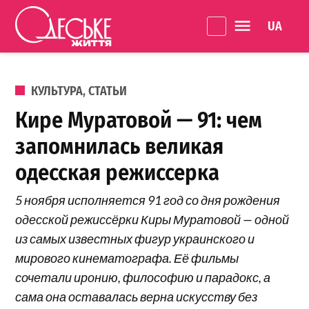
Перейти к содержанию
Language 
Одеське
життя
ОПУБЛИКОВАНО В
КУЛЬТУРА
,
СТАТЬИ
Кире Муратовой — 91: чем
запомнилась великая
одесская режиссерка
5 ноября исполняется 91 год со дня рождения
одесской режиссёрки Киры Муратовой — одной
из самых известных фигур украинского и
мирового кинематографа. Её фильмы
сочетали иронию, философию и парадокс, а
сама она оставалась верна искусству без