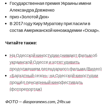
Государственная премия Украины имени
Александра Довженко
приз «Золотой Дюк»
В 2017 году Киру Муратову пригласили в
состав Американской киноакадемии «Оскар».
Читайте также:
На Одесской киностудии снимают фильм об
украинской Одессе и хотят удивить
продолжением легендарного фильма (Видео)
«Бархатный сезон»: на Одесской киностудии
прошёл пенсионный кинофестиваль
(фоторепортаж)
ФОТО — diasporanews.com, 24tv.ua