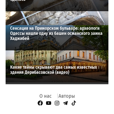
Сенсация на Приморском бульваре: археологи
Одессы нашли одну из башен османского замка
Хаджибей
Какие тайны скрывают два самых известных
здания Дерибасовской (видео)
О нас
Авторы
Facebook Page
YouTube
Instagram
Telegram
TikTok