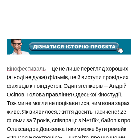
Кінофестиваль
— це не лише перегляд хороших
(а іноді не дуже) фільмів, це й виступи провідних
фахівців кіноіндустрії. Один зі спікерів — Андрій
Осіпов, Голова правління Одеської кіностудії.
Тож ми не могли не поцікавитися, чим вона зараз
живе. Як виявилося, життя досить насичене! 23
фільми за 7 років, співпраця з Netflix, байопік про
Олександра Довженка і яким може бути ремейк
«Пригод Електроніка» — читайте, про що ще ми