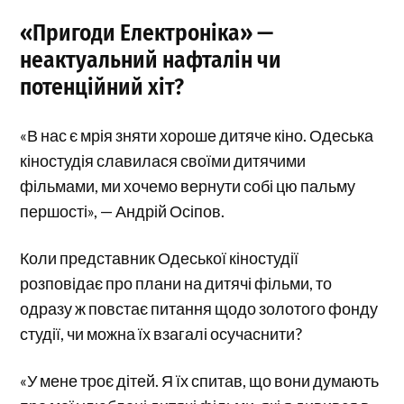
«Пригоди Електроніка» —
неактуальний нафталін чи
потенційний хіт?
«В нас є мрія зняти хороше дитяче кіно. Одеська
кіностудія славилася своїми дитячими
фільмами, ми хочемо вернути собі цю пальму
першості», — Андрій Осіпов.
Коли представник Одеської кіностудії
розповідає про плани на дитячі фільми, то
одразу ж повстає питання щодо золотого фонду
студії, чи можна їх взагалі осучаснити?
«У мене троє дітей. Я їх спитав, що вони думають