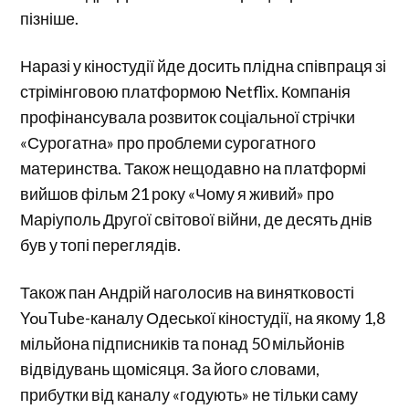
пізніше.
Наразі у кіностудії йде досить плідна співпраця зі
стрімінговою платформою Netflix. Компанія
профінансувала розвиток соціальної стрічки
«Сурогатна» про проблеми сурогатного
материнства. Також нещодавно на платформі
вийшов фільм 21 року «Чому я живий» про
Маріуполь Другої світової війни, де десять днів
був у топі переглядів.
Також пан Андрій наголосив на винятковості
YouTube-каналу Одеської кіностудії, на якому 1,8
мільйона підписників та понад 50 мільйонів
відвідувань щомісяця. За його словами,
прибутки від каналу «годують» не тільки саму