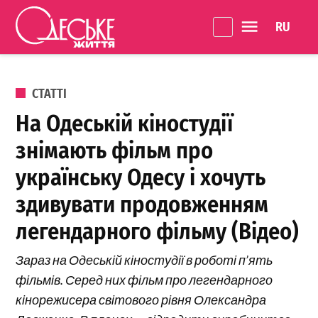
Перейти до вмісту
Language 
Одеське
Життя
ОПУБЛІКОВАНО В
СТАТТІ
На Одеській кіностудії
знімають фільм про
українську Одесу і хочуть
здивувати продовженням
легендарного фільму (Відео)
Зараз на Одеській кіностудії в роботі п’ять
фільмів. Серед них фільм про легендарного
кінорежисера світового рівня Олександра