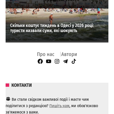
Скільки коштує тиждень в Одесі у 2026 році:
туристи назвали суми, які шокують
Про нас
Автори
Facebook Page
YouTube
Instagram
Telegram
TikTok
КОНТАКТИ
Ви стали свідком важливої ​​події і маєте чим
поділитися з редакцією?
Пишіть нам
, ми обов'язково
зв'яжемося з вами.