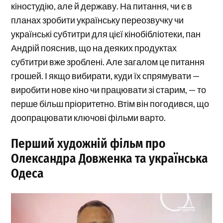
кіностудію, але й державу. На питання, чи є в
планах зробити українську переозвучку чи
українські субтитри для цієї кінобібліотеки, пан
Андрій пояснив, що на деяких продуктах
субтитри вже зроблені. Але загалом це питання
грошей. І якщо вибирати, куди їх спрямувати —
виробити нове кіно чи працювати зі старим, — то
перше більш пріоритетно. Втім він погодився, що
доопрацювати ключові фільми варто.
Перший художній фільм про
Олександра Довженка та українська
Одеса