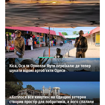
Температура морської води в Одесі 1 серпня: чи буде
комфортно купатися
0
01-08-2026 в 07:24
ВИБІР РЕДАКЦІЇ
Кіса, Ося та Орнелла Мути переїхали: де тепер
шукати відомі артоб’єкти Одеси
«Хотілося все кинути»: на Одещині ветеран
створив простір для побратимів, а його спалили