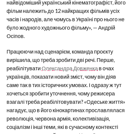
найвідоміший український кінематографіст, його
фільм належить до 12 найкращих фільмів усіх
часів і народів, але чомусь в Україні про нього не
було жодного художнього фільму», — Андрій
Осіпов.
Працюючи над сценарієм, команда проєкту
вирішила, що треба зробити дві речі. Перше,
реабілітувати
Олександра Довженка
в очах
українців, показати новий зміст, чому він діяв
саме так в тих історичних умовах. І одразу ж тут
хочеться зробити уточнення, чому режисера
взагалі треба реабілітовувати? «Одеське життя»
нагадує, що в його кінокартинах прославлялася
революція, червона армія, колективізація,
соціалізм і інші теми, які в сучасному контексті