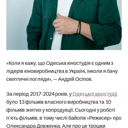
«Коли я кажу, що Одеська кіностудія є одним з
лідерів кіновиробництва в Україні, інколи я бачу
скептичні погляди», — Андрій Осіпов.
За період 2017-2024 років, у
Одеської кіностудії
було 13 фільмів власного виробництва та 10
фільмів знятих у копродукції. Сьогодні у роботі
пʼять фільмів, в тому числі байопік «Режисер» про
Олександра Довженка. Але про це трошки