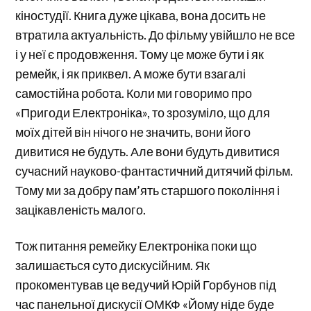
кіностудії. Книга дуже цікава, вона досить не
втратила актуальність. До фільму увійшло не все
і у неї є продовження. Тому це може бути і як
ремейк, і як приквел. А може бути взагалі
самостійна робота. Коли ми говоримо про
«Пригоди Електроніка», то зрозуміло, що для
моїх дітей він нічого не значить, вони його
дивитися не будуть. Але вони будуть дивитися
сучасний науково-фантастичний дитячий фільм.
Тому ми за добру пам’ять старшого покоління і
зацікавленість малого.
Тож питання ремейку Електроніка поки що
залишається суто дискусійним. Як
прокоментував це ведучий Юрій Горбунов під
час панельної дискусії ОМКФ «Йому ніде буде