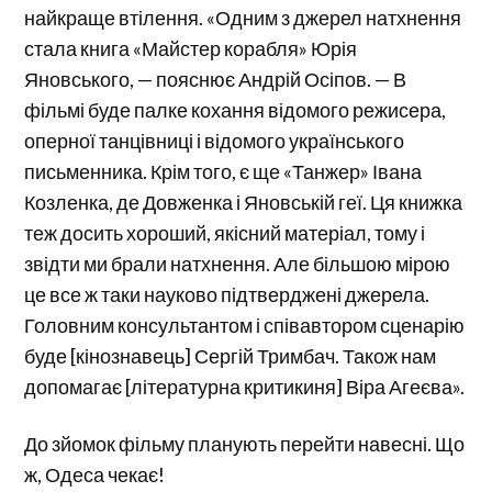
найкраще втілення. «Одним з джерел натхнення
стала книга «Майстер корабля» Юрія
Яновського, — пояснює Андрій Осіпов. — В
фільмі буде палке кохання відомого режисера,
оперної танцівниці і відомого українського
письменника. Крім того, є ще «Танжер» Івана
Козленка, де Довженка і Яновській геї. Ця книжка
теж досить хороший, якісний матеріал, тому і
звідти ми брали натхнення. Але більшою мірою
це все ж таки науково підтверджені джерела.
Головним консультантом і співавтором сценарію
буде [кінознавець] Сергій Тримбач. Також нам
допомагає [літературна критикиня] Віра Агеєва».
До зйомок фільму планують перейти навесні. Що
ж, Одеса чекає!