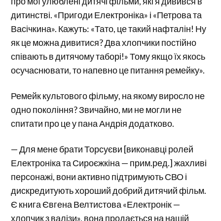
про мої улюблені дитячі фільми, які я дивився в
дитинстві. «Пригоди Електроніка» і «Петрова та
Васічкина». Кажуть: «Тато, це такий нафталін! Ну
як це можна дивитися? Два хлопчики постійно
співають в дитячому таборі!» Тому якщо їх якось
осучаснювати, то напевно це питання ремейку».
Ремейк культового фільму, на якому виросло не
одно покоління? Звичайно, ми не могли не
спитати про це у пана Андрія додатково.
— Для мене брати Торсуєви [виконавці ролей
Електроніка та Сироєжкіна — прим.ред.] жахливі
персонажі, вони активно підтримують СВО і
дискредитують хороший добрий дитячий фільм.
Є книга Євгена Велтистова «Електронік —
хлопчик з валізи», вона продається на нашій