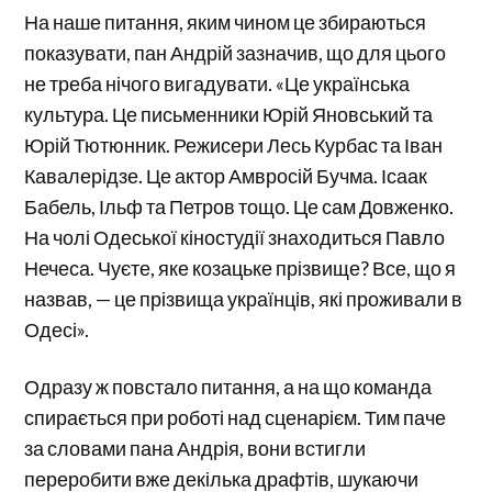
На наше питання, яким чином це збираються
показувати, пан Андрій зазначив, що для цього
не треба нічого вигадувати. «Це українська
культура. Це письменники Юрій Яновський та
Юрій Тютюнник. Режисери Лесь Курбас та Іван
Кавалерідзе. Це актор Амвросій Бучма. Ісаак
Бабель, Ільф та Петров тощо. Це сам Довженко.
На чолі Одеської кіностудії знаходиться Павло
Нечеса. Чуєте, яке козацьке прізвище? Все, що я
назвав, — це прізвища українців, які проживали в
Одесі».
Одразу ж повстало питання, а на що команда
спирається при роботі над сценарієм. Тим паче
за словами пана Андрія, вони встигли
переробити вже декілька драфтів, шукаючи