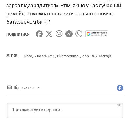
зараз підзарядитися». Втім, якщо у нас сучасний
ремейк, то можна поставити на нього сонячні
батареї, чом би ні?
ПОДІЛИТИСЯ:
,
,
,
МІТКИ:
Відео
кінорежисер
кінофестиваль
одеська кіностудія
Підписатися
500