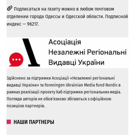
Подписаться на газету можно в любом почтовом
отделении города Одессы и Одесской области. Подписной
индекс — 96217.
Здійснено за підтримки Асоціації «Незалежні регіональні
видавці України» та Foreningen Ukrainian Media Fund Nordic в
рамках реалізації проєкту Хаб підтримки регіональних медіа.
Погляди авторів не обов’язково збігаються з офіційною
позицією партнерів.
НАШИ ПАРТНЕРЫ