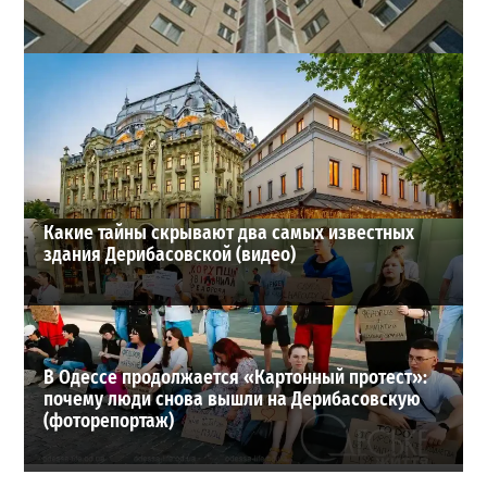
В одесском жилмассиве Радужном погиб 26-летний
мужчина: что известно
3
27-07-2026 в 13:47
ВИБОР РЕДАКЦИИ
Какие тайны скрывают два самых известных
здания Дерибасовской (видео)
В Одессе продолжается «Картонный протест»:
почему люди снова вышли на Дерибасовскую
(фоторепортаж)