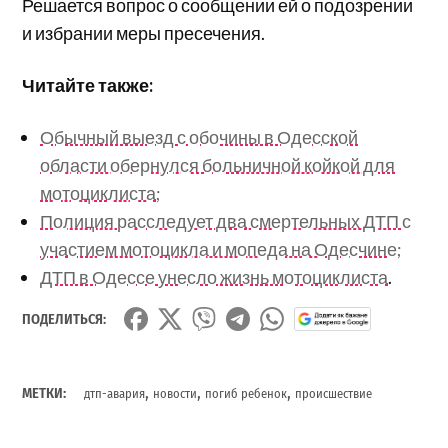
Решается вопрос о сообщении ей о подозрении
и избрании меры пресечения.
Читайте также:
Обычный выезд с обочины в Одесской
области обернулся больничной койкой для
мотоциклиста;
Полиция расследует два смертельных ДТП с
участием мотоцикла и мопеда на Одесчине;
ДТП в Одессе унесло жизнь мотоциклиста
.
ПОДЕЛИТЬСЯ:
,
,
,
МЕТКИ:
дтп-авария
новости
погиб ребенок
происшествие