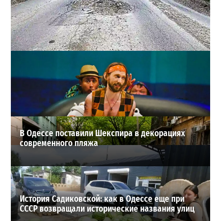
Почему из сел Одесской области исчезли автобусы и
как теперь добираются люди
2
23-07-2026 в 14:36
ВИБОР РЕДАКЦИИ
В Одессе поставили Шекспира в декорациях
современного пляжа
История Садиковской: как в Одессе еще при
СССР возвращали исторические названия улиц