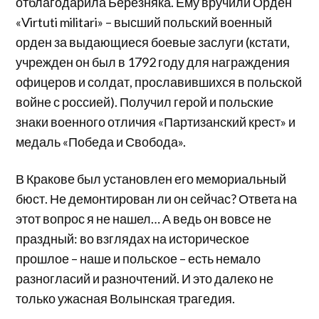
отблагодарила Березняка. Ему вручили Орден
«Virtuti militari» – высший польский военный
орден за выдающиеся боевые заслуги (кстати,
учрежден он был в 1792 году для награждения
офицеров и солдат, прославившихся в польской
войне с россией). Получил герой и польские
знаки военного отличия «Партизанский крест» и
медаль «Победа и Свобода».
В Кракове был установлен его мемориальный
бюст. Не демонтирован ли он сейчас? Ответа на
этот вопрос я не нашел… А ведь он вовсе не
праздный: во взглядах на историческое
прошлое – наше и польское – есть немало
разногласий и разночтений. И это далеко не
только ужасная Волынская трагедия.