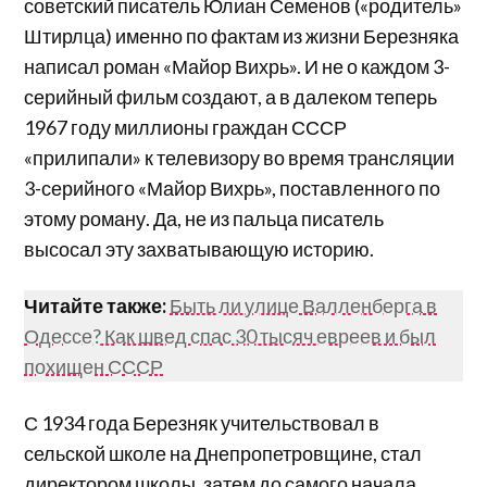
советский писатель Юлиан Семенов («родитель»
Штирлца) именно по фактам из жизни Березняка
написал роман «Майор Вихрь». И не о каждом 3-
серийный фильм создают, а в далеком теперь
1967 году миллионы граждан СССР
«прилипали» к телевизору во время трансляции
3-серийного «Майор Вихрь», поставленного по
этому роману. Да, не из пальца писатель
высосал эту захватывающую историю.
Читайте также:
Быть ли улице Валленберга в
Одессе? Как швед спас 30 тысяч евреев и был
похищен СССР
С 1934 года Березняк учительствовал в
сельской школе на Днепропетровщине, стал
директором школы, затем до самого начала