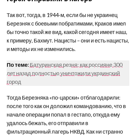
Так вот, тогда, в 1944-м, если бы не украинец
Березняк с боевыми побратимами, Краков имел
бы точно такой же вид, какой сегодня имеет наш,
к примеру, Бахмут. Нацисты – они и есть нацисты,
и методы их не изменились.
По теме:
Батуринская резня: как россияне 300
лет назад полностью уничтожили украинский
город
Тогда Березняка «по-царски» отблагодарили:
после того как он доложил командованию, что в
начале операции попал в гестапо, откуда ему
удалось бежать, его отправили в
фильтрационный лагерь НКВД. Как ни странно