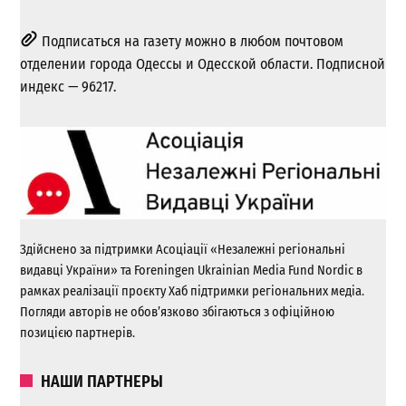
Подписаться на газету можно в любом почтовом
отделении города Одессы и Одесской области. Подписной
индекс — 96217.
Здійснено за підтримки Асоціації «Незалежні регіональні
видавці України» та Foreningen Ukrainian Media Fund Nordic в
рамках реалізації проєкту Хаб підтримки регіональних медіа.
Погляди авторів не обов’язково збігаються з офіційною
позицією партнерів.
НАШИ ПАРТНЕРЫ