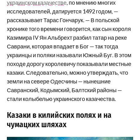
украинском казачестве
, по мнению многих
исследователей, датируется 1492 годом, —
рассказывает Тарас Гончарук. — В польской
хронике того времени говорится, как сын короля
Казимира IV Ян Альбрехт разбил татар на реке
Саврани, которая впадает в Бог — так тогда
украинцы и поляки называли Южный Буг. В этом
походе дорогу королевичу показывали местные
казаки. Следовательно, можно утверждать, что
земли на севере Одесчины — нынешние
Савранский, Кодымский, Балтский районы —
стали колыбелью украинского казачества.
Казаки в килийских полях и на
чумацких шляхах