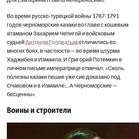
Во время русско-турецкой войны 1787-1791
годов черноморские казаки во главе с кошевым
атаманом Захарием Чепигой и войсковым
судьей
Антоном Головатым
отличились во
многих боях, в частности — во время штурма
Хаджибея и Измаила. И Григорий Потемкин в
личном письме императрице отмечал: «Сколь
полезны казаки пешие уже сие доказано под
Очаковом и в Измаиле… А Черноморские —
бесценны».
Воины и строители