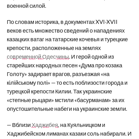
военной силой.
По словам историка, в документах XVI-XVII
веков есть множество сведений о нападениях
казацких ватаг на татарские кочевья и турецкие
крепости, расположенные на землях
современной Одесчины
. И герой одной из
старейших народных песен «Дума про козака
Голоту» задирает врагов, разъезжая «на
кiлiйському полi» — то есть поблизости города и
турецкой крепости Килии. Так украинские
«степные рыцари» мстили «басурманам» за их
опустошительные набеги на украинские земли.
— Вблизи
Хаджибея
, на Куяльницком и
Хаджибейском лиманах казаки соль набирали. И