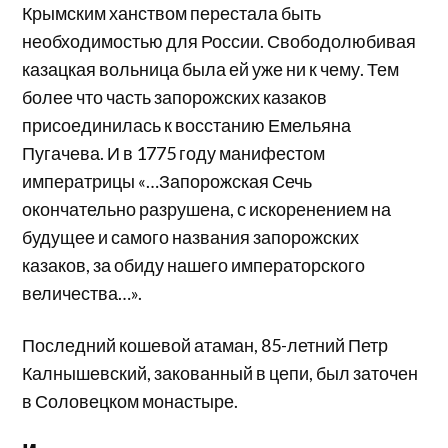
Крымским ханством перестала быть
необходимостью для России. Свободолюбивая
казацкая вольница была ей уже ни к чему. Тем
более что часть запорожских казаков
присоединилась к восстанию Емельяна
Пугачева. И в 1775 году манифестом
императрицы «…Запорожская Сечь
окончательно разрушена, с искоренением на
будущее и самого названия запорожских
казаков, за обиду нашего императорского
величества…».
Последний кошевой атаман, 85-летний Петр
Калнышевский, закованный в цепи, был заточен
в Соловецком монастыре.