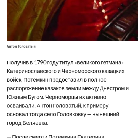
Антон Головатый
Получив в 1790 году титул «великого гетмана»
Катеринославского и Черноморского казацких
войск, Потемкин предоставил в полное
распоряжение казаков земли между Днестром и
Южным Бугом. Черноморцы их активно
осваивали. Антон Головатый, к примеру,
основал тогда село Головковку — нынешний
город Беляевка.
— После смерти Потемкина Екатерина