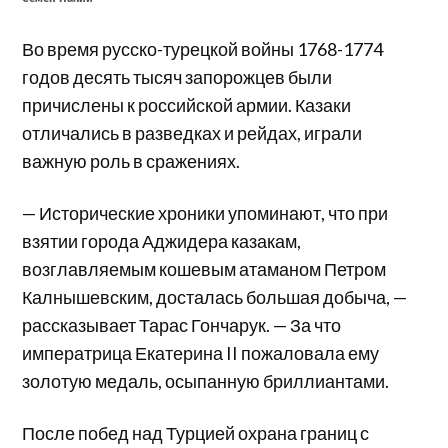
Во время русско-турецкой войны 1768-1774
годов десять тысяч запорожцев были
причислены к российской армии. Казаки
отличались в разведках и рейдах, играли
важную роль в сражениях.
— Исторические хроники упоминают, что при
взятии города Аджидера казакам,
возглавляемым кошевым атаманом Петром
Калнышевским, досталась большая добыча, —
рассказывает Тарас Гончарук. — За что
императрица Екатерина II пожаловала ему
золотую медаль, осыпанную бриллиантами.
После побед над Турцией охрана границ с