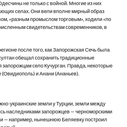
есчины не только с войной. Многие из них
ающих селах. Они вели вполне мирный образ
ом, «разным промыслом торговым», ходили «по
огочисленным свидетельствам современников, в
.
егионе после того, как Запорожская Сечь была
 султан обещал сохранить традиционные
я запорожцам село Кучурган. Правда, некоторые
 (Овидиополь) и Анани (Ананьев).
жно-украинские земли у Турции, земли между
ись наследниками запорожцев — черноморскими
лки — например, нынешнюю Беляевку построил