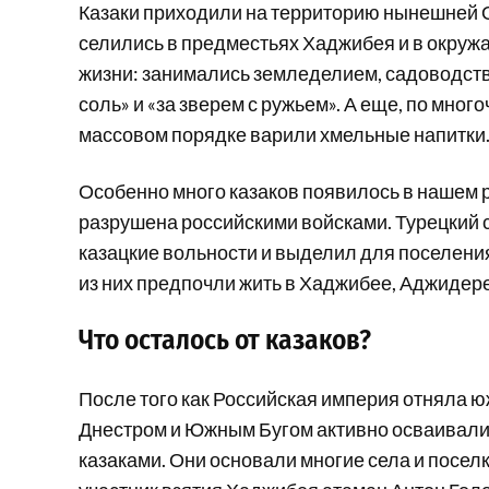
Казаки приходили на территорию нынешней Од
селились в предместьях Хаджибея и в окруж
жизни: занимались земледелием, садоводств
соль» и «за зверем с ружьем». А еще, по мн
массовом порядке варили хмельные напитки
Особенно много казаков появилось в нашем р
разрушена российскими войсками. Турецкий
казацкие вольности и выделил для поселени
из них предпочли жить в Хаджибее, Аджидере
Что осталось от казаков?
После того как Российская империя отняла ю
Днестром и Южным Бугом активно осваивал
казаками. Они основали многие села и посе