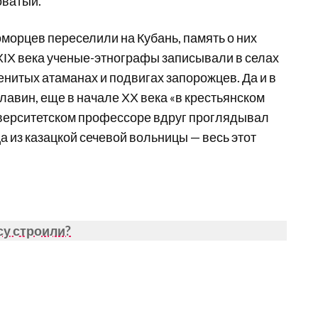
оватый.
номорцев переселили на Кубань, память о них
ХІХ века ученые-этнографы записывали в селах
нитых атаманах и подвигах запорожцев. Да и в
лавин, еще в начале ХХ века «в крестьянском
ниверситетском профессоре вдруг проглядывал
а из казацкой сечевой вольницы — весь этот
су строили?