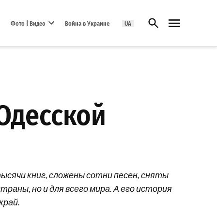
Открыть поиск
Фото | Видео
Война в Украине
UA
Open dropdown menu
 Одесской
тысячи книг, сложены сотни песен, сняты
раны, но и для всего мира. А его история
край.