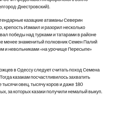
елгород-Днестровский).
егендарные казацкие атаманы Северин
, крепость Измаил и разорил несколько
вал победы над турками и татарами в районе
 не менее знаменитый полковник Семен Палий
ом и невольниками «на урочище Пересыпе»
жцев в Одессу следует считать поход Семена
 Тогда казакам посчастливилось захватить
 тысячи овец, тысячу коров и даже 180
ых, за которых казаки получили немалый выкуп.