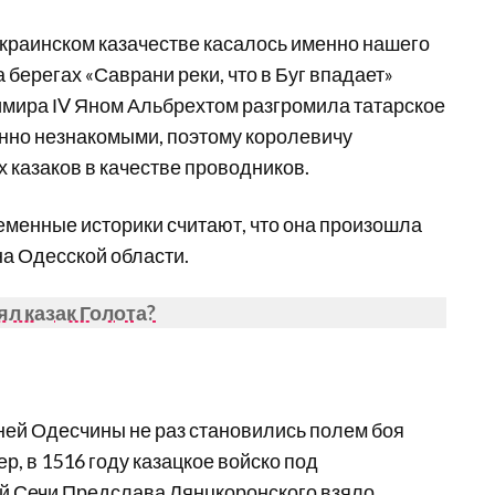
краинском казачестве касалось именно нашего
а берегах «Саврани реки, что в Буг впадает»
зимира ІV Яном Альбрехтом разгромила татарское
енно незнакомыми, поэтому королевичу
 казаков в качестве проводников.
еменные историки считают, что она произошла
а Одесской области.
ял казак Голота?
ней Одесчины не раз становились полем боя
р, в 1516 году казацкое войско под
й Сечи Предслава Лянцкоронского взяло