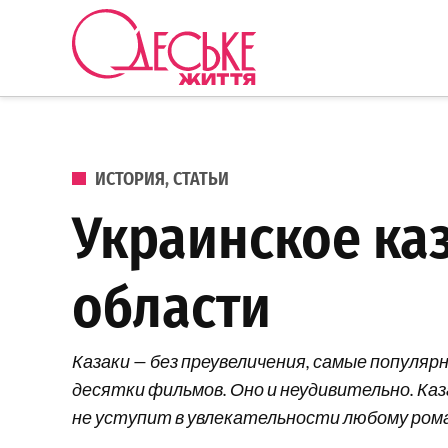
Перейти к содержанию
Одеське
життя
ОПУБЛИКОВАНО В
ИСТОРИЯ
,
СТАТЬИ
Украинское каз
области
Казаки — без преувеличения, самые популяр
десятки фильмов. Оно и неудивительно. Каза
не уступит в увлекательности любому рома