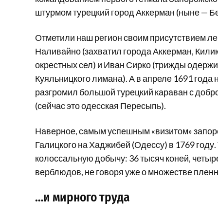
штурмом турецкий город Аккерман (ныне — Б
Отметили наш регион своим присутствием л
Наливайно (захватил города Аккерман, Килию
окрестных сел) и Иван Сирко (трижды одержи
Куяльницкого лимана). А в апреле 1691 года
разгромил большой турецкий караван с добр
(сейчас это одесская Пересыпь).
Наверное, самым успешным «визитом» запоро
Галицкого на Хаджибей (Одессу) в 1769 году.
колоссальную добычу: 36 тысяч коней, четыре
верблюдов, не говоря уже о множестве пленн
…и мирного труда