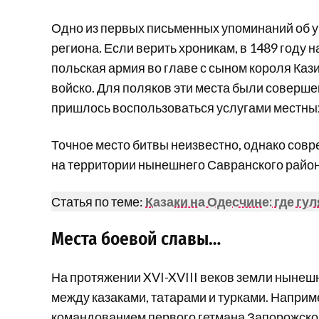
Одно из первых письменных упоминаний об у
региона. Если верить хроникам, в 1489 году н
польская армия во главе с сыном короля Ка
войско. Для поляков эти места были соверш
пришлось воспользоваться услугами местных
Точное место битвы неизвестно, однако совр
на территории нынешнего Савранского район
Статья по теме:
Казаки на Одесчине: где гул
Места боевой славы…
На протяжении XVI-XVIII веков земли нынеш
между казаками, татарами и турками. Наприме
командованием первого гетмана Запорожско