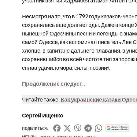
участник взятия Хаджибея атаман Антон Гол
Несмотря на то, что в 1792 году казаков-чер
сохранялась еще долгие годы. Даже в конце 
нынешней Одесчины песни и легенды о знаме
самой Одессе, как вспоминал писатель Лев С
хлопце, в капитане дальнего плавания, в у
сохранившийся во всей чистоте тип запорожц
сплав удачи, юмора, силы, поэзии».
Продолжение следует…
Читайте также:
Как украинские казаки Одес
Сергей Ищенко
ПОДЕЛИТЬСЯ:
,
,