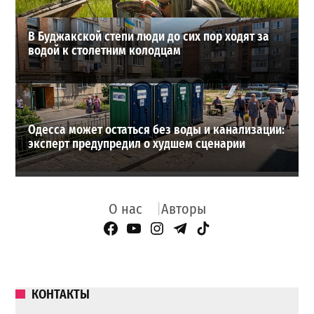
В Буджакской степи люди до сих пор ходят за
водой к столетним колодцам
Одесса может остаться без воды и канализации:
эксперт предупредил о худшем сценарии
О нас
Авторы
Facebook Page
YouTube
Instagram
Telegram
TikTok
КОНТАКТЫ