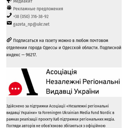
Медиакит
Рекламные предложения
+38 (050) 316-38-92
gazeta_np@ukr.net
Подписаться на газету можно в любом почтовом
отделении города Одессы и Одесской области. Подписной
индекс — 96217.
Здійснено за підтримки Асоціації «Незалежні регіональні
видавці України» та Foreningen Ukrainian Media Fund Nordic в
рамках реалізації проєкту Хаб підтримки регіональних медіа.
Погляди авторів не обов’язково збігаються з офіційною