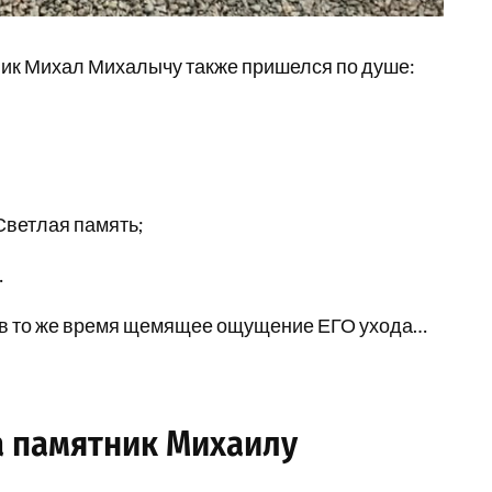
ник Михал Михалычу также пришелся по душе:
 Светлая память;
…
о в то же время щемящее ощущение ЕГО ухода…
а памятник Михаилу