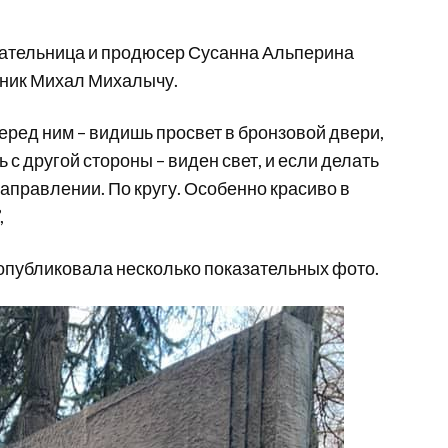
сательница и продюсер Сусанна Альперина
тник Михал Михалычу.
перед ним – видишь просвет в бронзовой двери,
ь с другой стороны – виден свет, и если делать
 направлении. По кругу. Особенно красиво в
,
 опубликовала несколько показательных фото.