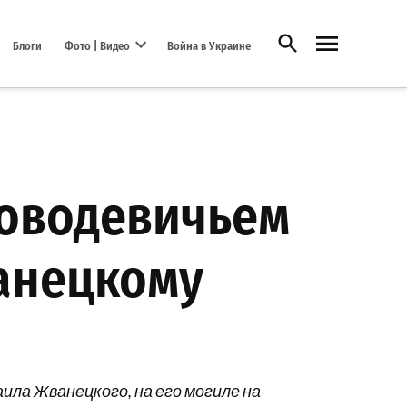
Открыть поиск
Блоги
Фото | Видео
Война в Украине
Open dropdown menu
 Новодевичьем
анецкому
аила Жванецкого, на его могиле на