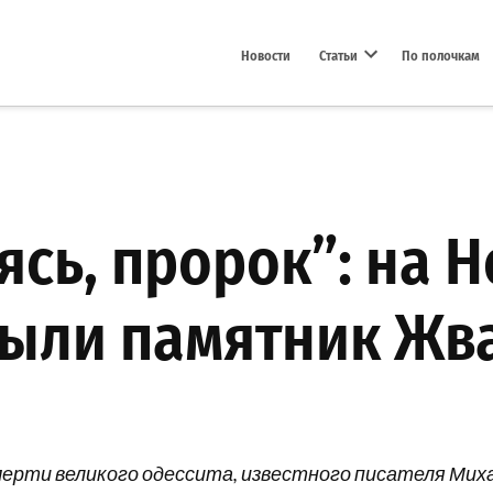
Новости
Статьи
По полочкам
Open dropdown menu
лясь, пророк”: на
рыли памятник Жв
 смерти великого одессита, известного писателя Мих