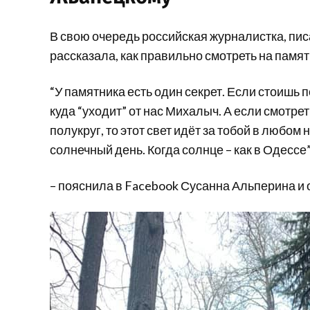
В свою очередь российская журналистка, пи
рассказала, как правильно смотреть на памя
“У памятника есть один секрет. Если стоишь 
куда “уходит” от нас Михалыч. А если смотрет
полукруг, то этот свет идёт за тобой в любом
солнечный день. Когда солнце – как в Одессе”
– пояснила в Facebook Сусанна Альперина и