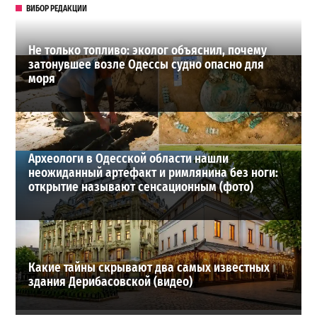
ВИБОР РЕДАКЦИИ
Не только топливо: эколог объяснил, почему
затонувшее возле Одессы судно опасно для
моря
Археологи в Одесской области нашли
неожиданный артефакт и римлянина без ноги:
открытие называют сенсационным (фото)
Какие тайны скрывают два самых известных
здания Дерибасовской (видео)