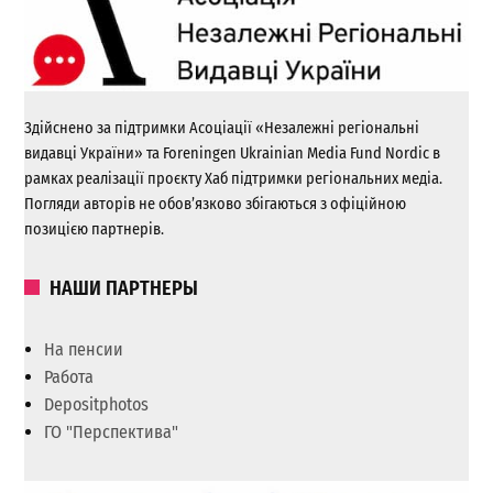
Здійснено за підтримки Асоціації «Незалежні регіональні
видавці України» та Foreningen Ukrainian Media Fund Nordic в
рамках реалізації проєкту Хаб підтримки регіональних медіа.
Погляди авторів не обов’язково збігаються з офіційною
позицією партнерів.
НАШИ ПАРТНЕРЫ
На пенсии
Работа
Depositphotos
ГО "Перспектива"