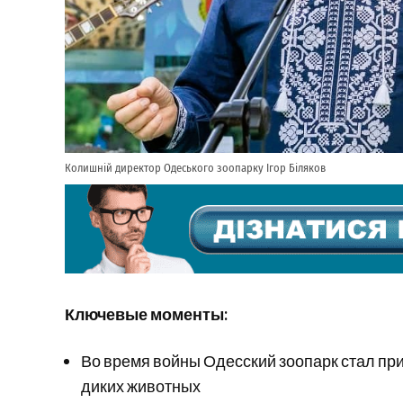
Колишній директор Одеського зоопарку Ігор Біляков
Ключевые моменты:
Во время войны Одесский зоопарк стал пр
диких животных