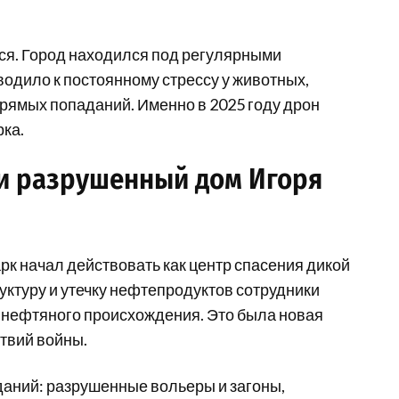
ься. Город находился под регулярными
одило к постоянному стрессу у животных,
прямых попаданий. Именно в 2025 году дрон
ка.
 и разрушенный дом Игоря
рк начал действовать как центр спасения дикой
уктуру и утечку нефтепродуктов сотрудники
 нефтяного происхождения. Это была новая
твий войны.
аний: разрушенные вольеры и загоны,