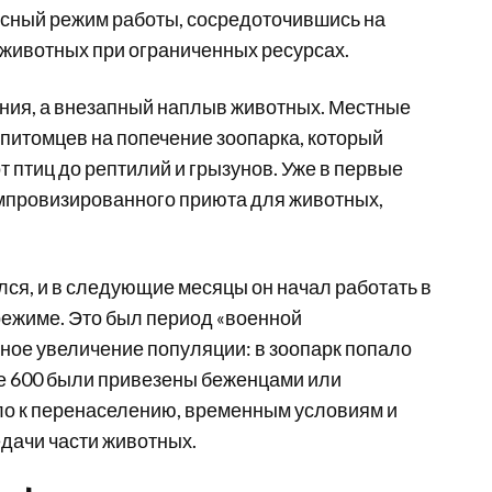
исный режим работы, сосредоточившись на
 животных при ограниченных ресурсах.
ния, а внезапный наплыв животных. Местные
питомцев на попечение зоопарка, который
т птиц до рептилий и грызунов. Уже в первые
мпровизированного приюта для животных,
лся, и в следующие месяцы он начал работать в
режиме. Это был период «военной
ное увеличение популяции: в зоопарк попало
ее 600 были привезены беженцами или
ело к перенаселению, временным условиям и
дачи части животных.