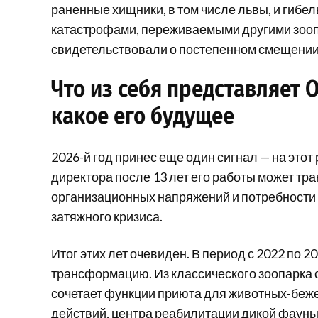
раненные хищники, в том числе львы, и гибел
катастрофами, переживаемыми другими зооп
свидетельствовали о постепенном смещении 
Что из себя представляет 
какое его будущее
2026-й год принес еще один сигнал — на этот
директора после 13 лет его работы может тр
организационных напряжений и потребности
затяжного кризиса.
Итог этих лет очевиден. В период с 2022 по 
трансформацию. Из классического зоопарка 
сочетает функции приюта для животных-беже
действий, центра реабилитации дикой фауны