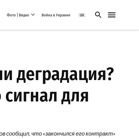
Открыть поиск
Фото | Видео
Война в Украине
UA
Open dropdown menu
ли деградация?
 сигнал для
ов сообщил, что «закончился его контракт»