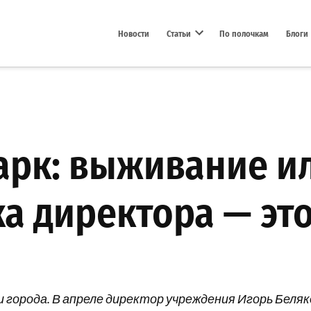
Новости
Статьи
По полочкам
Блоги
Open dropdown menu
арк: выживание и
а директора — это
 города. В апреле директор учреждения Игорь Беляк