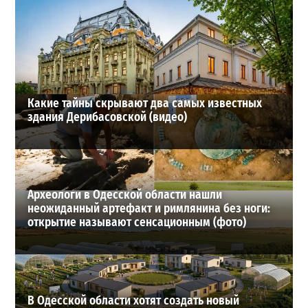
большие трофеи, искренние эмоции и яркие фото
3
19-07-2026 в 15:19
ВИБОР РЕДАКЦИИ
Какие тайны скрывают два самых известных
здания Дерибасовской (видео)
Археологи в Одесской области нашли
неожиданный артефакт и римлянина без ноги:
открытие называют сенсационным (фото)
В Одесской области хотят создать новый