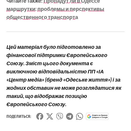
Читайте также:
Пропадут ли в Одессе
маршрутки: проблемы и перспективы
общественного транспорта
Цей матеріал було підготовлено за
фінансової підтримки Європейського
Союзу. Зміст цього документа є
виключною відповідальністю ПП «ІА
«Центр медіа» (бренд «Одеське життя») і за
жодних обставин не може розглядатися як
такий, що відображає позицію
Європейського Союзу.
ПОДЕЛИТЬСЯ: