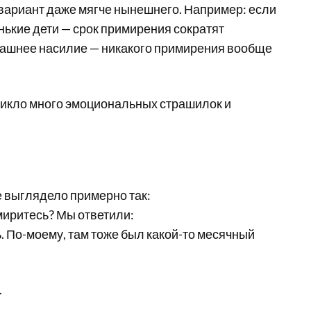
 вариант даже мягче нынешнего. Например: если
енькие дети — срок примирения сократят
машнее насилие — никакого примирения вообще
зникло много эмоциональных страшилок и
е выглядело примерно так:
омиритесь? Мы ответили:
ь. По-моему, там тоже был какой-то месячный
.