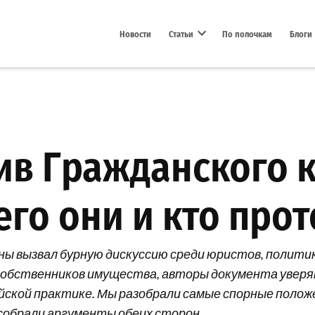
Новости
Статьи
По полочкам
Блоги
Open dropdown menu
ив Гражданского к
его они и кто прот
ны вызвал бурную дискуссию среди юристов, полит
и собственников имущества, авторы документа увер
ой практике. Мы разобрали самые спорные положен
 собрали аргументы обеих сторон.