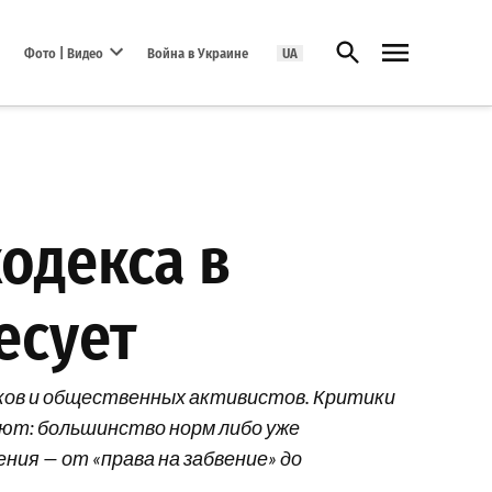
Открыть поиск
Фото | Видео
Война в Украине
UA
Open dropdown menu
одекса в
есует
иков и общественных активистов. Критики
яют: большинство норм либо уже
ия — от «права на забвение» до