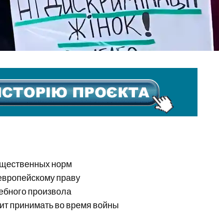
мущественных норм
 европейскому праву
ебного произвола
оит принимать во время войны