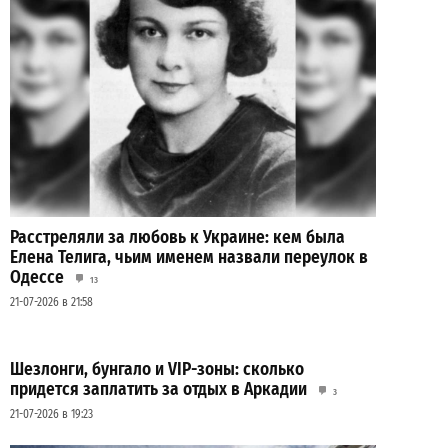
Расстреляли за любовь к Украине: кем была
Елена Телига, чьим именем назвали переулок в
Одессе
13
21-07-2026 в 21:58
Шезлонги, бунгало и VIP-зоны: сколько
придется заплатить за отдых в Аркадии
3
21-07-2026 в 19:23