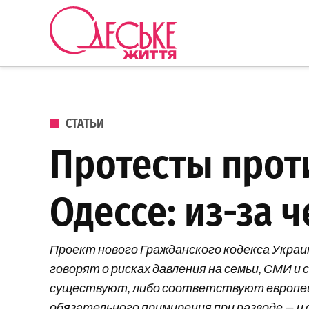
Перейти к содержанию
Одеське
життя
ОПУБЛИКОВАНО В
СТАТЬИ
Протесты прот
Одессе: из-за ч
Проект нового Гражданского кодекса Украи
говорят о рисках давления на семьи, СМИ 
существуют, либо соответствуют европейск
обязательного примирения при разводе — и