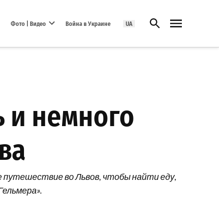
Открыть поиск
Фото | Видео
Война в Украине
UA
Open dropdown menu
 и немного
ва
 путешествие во Львов, чтобы найти еду,
Гельмера».