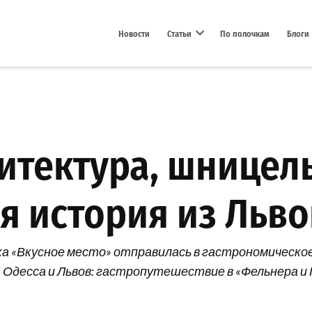
Новости
Статьи
По полочкам
Блоги
Open dropdown menu
итектура, шницель
я история из Льво
а «Вкусное место» отправилась в гастрономическое
 Одесса и Львов: гастропутешествие в «Фельнера и 