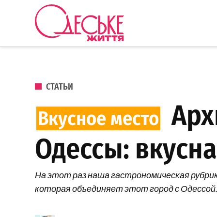
Перейти к содержанию
Одеське
життя
ОПУБЛИКОВАНО В
СТАТЬИ
Арх
Одессы: вкусна
На этот раз наша гастрономическая рубрик
которая объединяет этот город с Одессой.