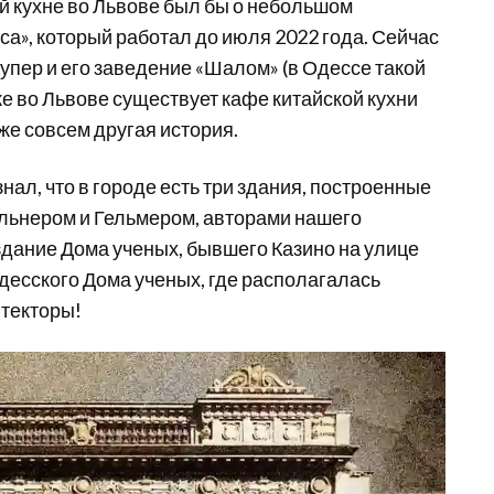
ой кухне во Львове был бы о небольшом
а», который работал до июля 2022 года. Сейчас
упер и его заведение «Шалом» (в Одессе такой
же во Львове существует кафе китайской кухни
уже совсем другая история.
нал, что в городе есть три здания, построенные
льнером и Гельмером, авторами нашего
 здание Дома ученых, бывшего Казино на улице
одесского Дома ученых, где располагалась
итекторы!