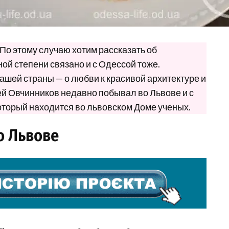
 По этому случаю хотим рассказать об
ой степени связано и с Одессой тоже.
нашей страны — о любви к красивой архитектуре и
ей Овчинников недавно побывал во Львове и с
который находится во львовском Доме ученых.
о Львове