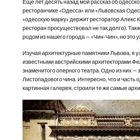
Еще лет десять назад мой рассказ об одесск
ресторанчике «Одесса» или «Львовская Одесс
«одесскую марку» держит ресторатор Алекс К
ресторан просуществовал не так долго). Так
родом из нашего города — «Чин-Чин», но это 
Изучая архитектурные памятники Львова, я уз
известными австрийскими архитекторами Фе
знаменитого оперного театра. Одно из них —
Листопадового чина. Интересно, что и часть 
картинная галерея, строили те же самые арх