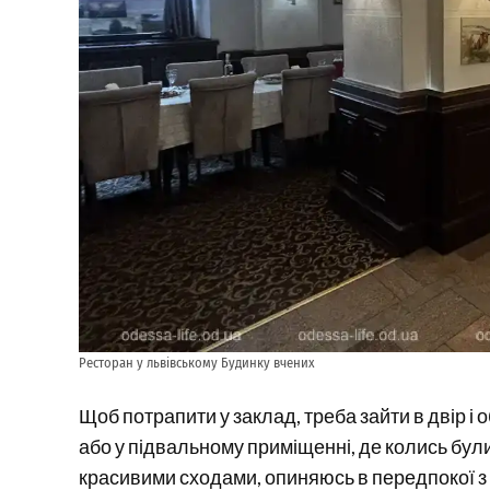
Ресторан у львівському Будинку вчених
Щоб потрапити у заклад, треба зайти в двір і о
або у підвальному приміщенні, де колись були
красивими сходами, опиняюсь в передпокої з 