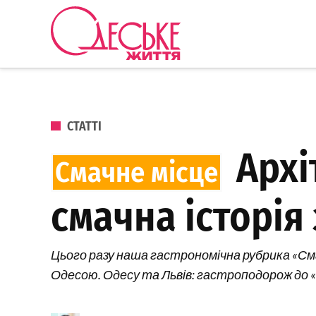
Перейти до вмісту
Одеське
Життя
ОПУБЛІКОВАНО В
СТАТТІ
Архі
смачна історія
Цього разу наша гастрономічна рубрика «Смач
Одесою. Одесу та Львів: гастроподорож до 