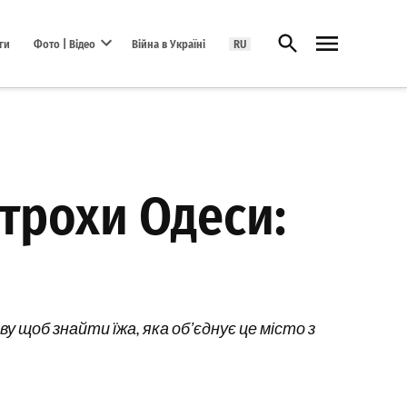
Відкрити пошук
ги
Фото | Відео
Війна в Україні
RU
Open dropdown menu
 трохи Одеси:
 щоб знайти їжа, яка обʼєднує це місто з