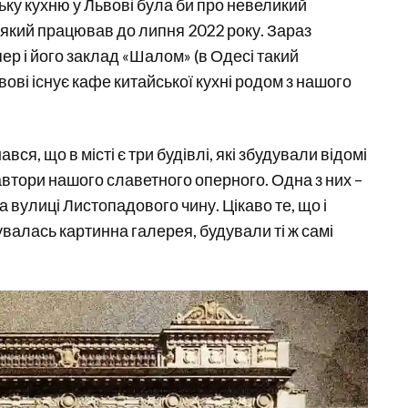
ьку кухню у Львові була би про невеликий
 який працював до липня 2022 року. Зараз
ер і його заклад «Шалом» (в Одесі такий
вові існує кафе китайської кухні родом з нашого
вся, що в місті є три будівлі, які збудували відомі
автори нашого славетного оперного. Одна з них –
 вулиці Листопадового чину. Цікаво те, що і
увалась картинна галерея, будували ті ж самі