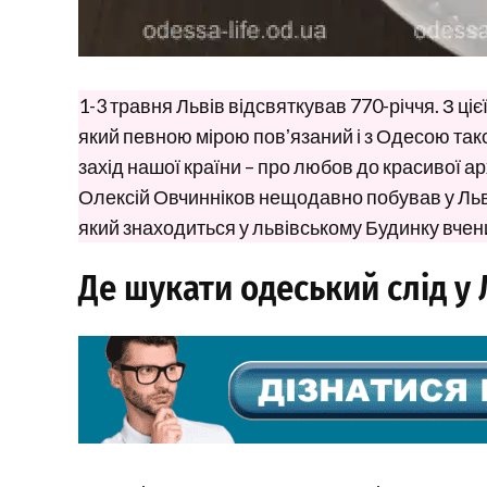
1-3 травня Львів відсвяткував 770-річчя. З ці
який певною мірою повʼязаний і з Одесою тако
захід нашої країни – про любов до красивої ар
Олексій Овчинніков нещодавно побував у Льво
який знаходиться у львівському Будинку вчен
Де шукати одеський слід у 