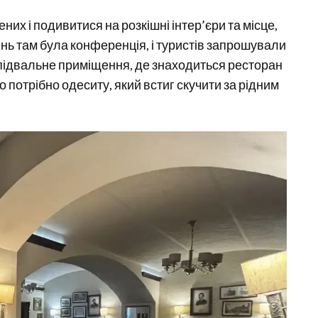
ених і подивитися на розкішні інтер’єри та місце,
день там була конференція, і туристів запрошували
 підвальне приміщення, де знаходиться ресторан
що потрібно одеситу, який встиг скучити за рідним