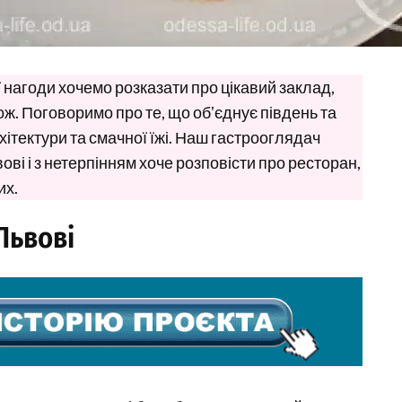
єї нагоди хочемо розказати про цікавий заклад,
ж. Поговоримо про те, що обʼєднує південь та
хітектури та смачної їжі. Наш гастрооглядач
ві і з нетерпінням хоче розповісти про ресторан,
их.
Львові