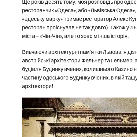
Ще років десять тому, моя розповідь про одес
ресторанчик «Одеса», або «Львівська Одеса»,
«одеську марку» тримає ресторатор Алекс Куп
ресторан проіснував не так довго). Також у Ль
міста – «Чін-Чін», але то зовсім інша історія.
Вивчаючи архітектурні памʼятки Львова, я дізна
австрійські архітектори Фельнер та Гельмер, 
будівля Будинку вчених, колишнього Казино на
частину одеського Будинку вчених, в якій таш
архітектори!