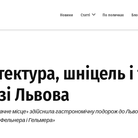
Новини
Статті
По поличках
Бло
Open dropdown menu
тектура, шніцель і
 зі Львова
не місце» здійснила гастрономічну подорож до Львову
«Фельнера і Гельмера»