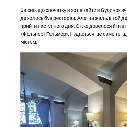
Звісно, що спочатку я хотів зайти в Будинок вч
де колись був ресторан. Але, на жаль, в той 
прийти наступного дня. Отже довелося йти в
«Фельнер і Гельмер». І, здається, це саме те, 
містом.