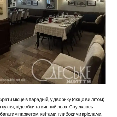
брати місце в парадній, у дворику (якщо ви літом)
 кухня, підсобки та винний льох. Спускаюсь
багатим паркетом, квітами, глибокими кріслами,