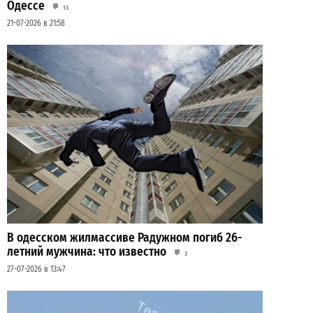
Одессе
13
21-07-2026 в 21:58
В одесском жилмассиве Радужном погиб 26-
летний мужчина: что известно
3
27-07-2026 в 13:47