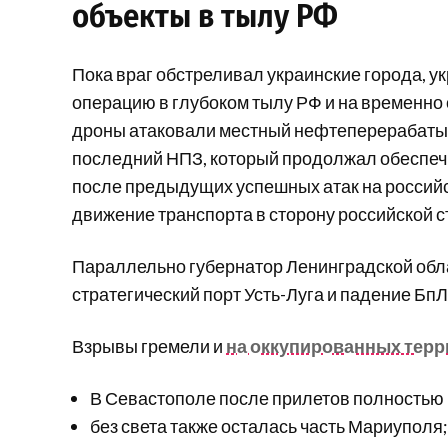
объекты в тылу РФ
Пока враг обстреливал украинские города, 
операцию в глубоком тылу РФ и на временно
дроны атаковали местный нефтеперерабатыв
последний НПЗ, который продолжал обеспеч
после предыдущих успешных атак на россий
движение транспорта в сторону российской 
Параллельно губернатор Ленинградской обла
стратегический порт Усть-Луга и падение БпЛ
Взрывы гремели и
на оккупированных тер
В Севастополе после прилетов полностью 
без света также осталась часть Мариуполя;