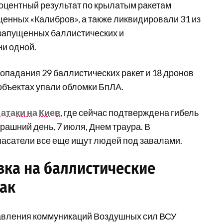
центный результат по крылатым ракетам
щенных «Калибров», а также ликвидировали 31 из
9 запущенных баллистических и
ни одной.
опадания 29 баллистических ракет и 18 дронов
 объектах упали обломки БпЛА.
атаки на Киев
, где сейчас подтверждена гибель
рашний день, 7 июля, Днем траура. В
асатели все еще ищут людей под завалами.
авка на баллистические
так
равления коммуникаций Воздушных сил ВСУ