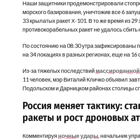
Наши защитники продемонстрировали стопро
морского базирования, уничтожив все 6 запу
33 крылатых ракет Х-101. В то же время из 2
противокорабельных ракет не удалось сбить 
По состоянию на 08:30 утра зафиксированы п
на 34 локациях в разных регионах, еще на 16
Из-за тяжелых последствий
массированной 
11 человек, мэр Виталий Кличко объявил завт
Подольском и Дарницком районах столицы сп
Россия меняет тактику: ст
ракеты и рост дроновых а
Комментируя
ночные удары
, начальник уп