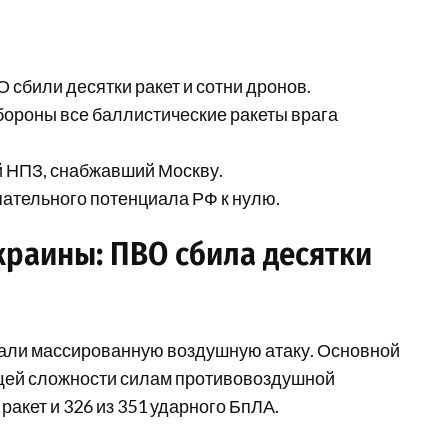
 сбили десятки ракет и сотни дронов.
бороны все баллистические ракеты врага
 НПЗ, снабжавший Москву.
пательного потенциала РФ к нулю.
раины: ПВО сбила десятки
жали массированную воздушную атаку. Основной
бщей сложности силам противовоздушной
ракет и 326 из 351 ударного БпЛА.