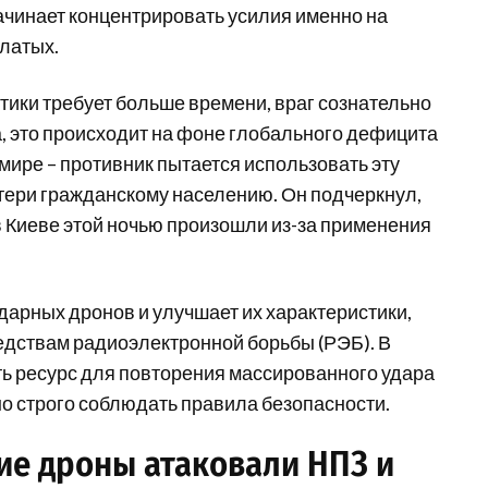
ачинает концентрировать усилия именно на
ылатых.
стики требует больше времени, враг сознательно
а, это происходит на фоне глобального дефицита
 мире – противник пытается использовать эту
тери гражданскому населению. Он подчеркнул,
в Киеве этой ночью произошли из-за применения
ударных дронов и улучшает их характеристики,
едствам радиоэлектронной борьбы (РЭБ). В
ть ресурс для повторения массированного удара
о строго соблюдать правила безопасности.
ие дроны атаковали НПЗ и