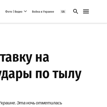
Открыть поиск
Фото | Видео
Война в Украине
UA
Open dropdown menu
ставку на
удары по тылу
в Украине. Эта ночь отметилась