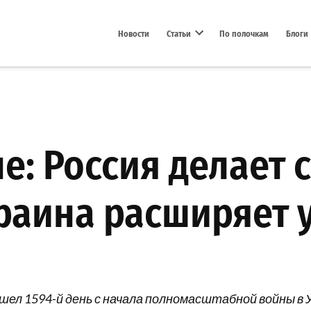
Новости
Статьи
По полочкам
Блоги
Open dropdown menu
е: Россия делает 
краина расширяет 
 пошел 1594-й день с начала полномасштабной войны 