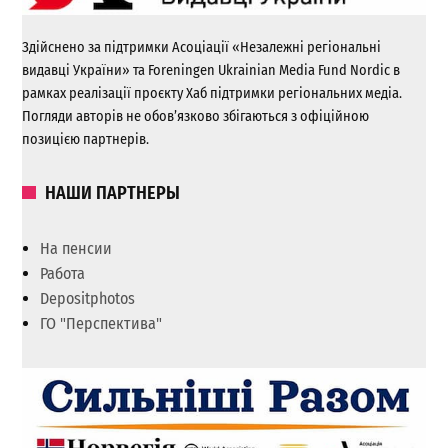
Здійснено за підтримки Асоціації «Незалежні регіональні
видавці України» та Foreningen Ukrainian Media Fund Nordic в
рамках реалізації проєкту Хаб підтримки регіональних медіа.
Погляди авторів не обов’язково збігаються з офіційною
позицією партнерів.
НАШИ ПАРТНЕРЫ
На пенсии
Работа
Depositphotos
ГО "Перспектива"