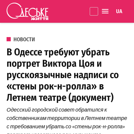
Перейти к содержанию
Language 
Одеське
життя
ОПУБЛИКОВАНО В
НОВОСТИ
В Одессе требуют убрать
портрет Виктора Цоя и
русскоязычные надписи со
«стены рок-н-ролла» в
Летнем театре (документ)
Одесский городской совет обратился к
собственникам территории в Летнем театре
с требованием убрать со «стены рок-н-ролла»