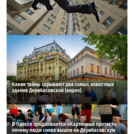
В одесском жилмассиве Радужном погиб 26-летний
мужчина: что известно
3
27-07-2026 в 13:47
ВИБОР РЕДАКЦИИ
Какие тайны скрывают два самых известных
здания Дерибасовской (видео)
В Одессе продолжается «Картонный протест»:
почему люди снова вышли на Дерибасовскую