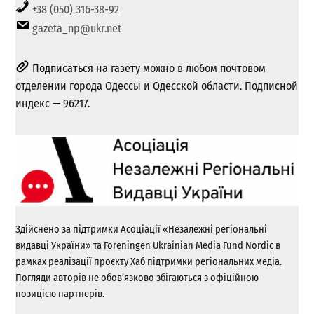
+38 (050) 316-38-92
gazeta_np@ukr.net
Подписаться на газету можно в любом почтовом
отделении города Одессы и Одесской области. Подписной
индекс — 96217.
Здійснено за підтримки Асоціації «Незалежні регіональні
видавці України» та Foreningen Ukrainian Media Fund Nordic в
рамках реалізації проєкту Хаб підтримки регіональних медіа.
Погляди авторів не обов’язково збігаються з офіційною
позицією партнерів.