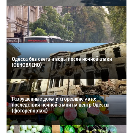
В Одессе на Среднефонтанской изменили схему
движения: что важно знать водителям
2
08-08-2026 в 09:29
ВИБОР РЕДАКЦИИ
Одесса без света и воды после ночной атаки
(ОБНОВЛЕНО)
Разрушенные дома и сгоревшие авто:
последствия ночной атаки на центр Одессы
(фоторепортаж)