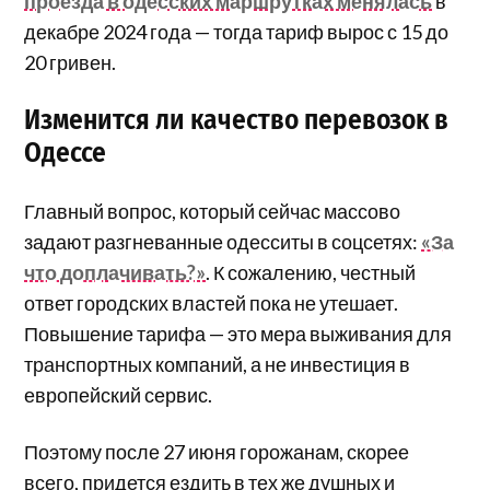
проезда в одесских маршрутках менялась
в
декабре 2024 года — тогда тариф вырос с 15 до
20 гривен.
Изменится ли качество перевозок в
Одессе
Главный вопрос, который сейчас массово
задают разгневанные одесситы в соцсетях:
«За
что доплачивать?»
. К сожалению, честный
ответ городских властей пока не утешает.
Повышение тарифа — это мера выживания для
транспортных компаний, а не инвестиция в
европейский сервис.
Поэтому после 27 июня горожанам, скорее
всего, придется ездить в тех же душных и