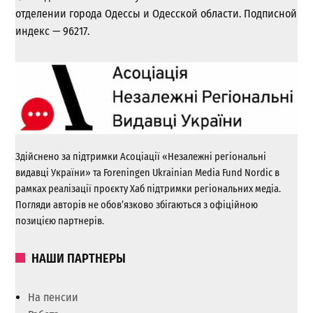
отделении города Одессы и Одесской области. Подписной
индекс — 96217.
Здійснено за підтримки Асоціації «Незалежні регіональні
видавці України» та Foreningen Ukrainian Media Fund Nordic в
рамках реалізації проєкту Хаб підтримки регіональних медіа.
Погляди авторів не обов’язково збігаються з офіційною
позицією партнерів.
НАШИ ПАРТНЕРЫ
На пенсии