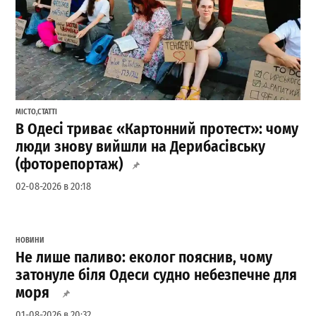
МІСТО
,
СТАТТІ
В Одесі триває «Картонний протест»: чому
люди знову вийшли на Дерибасівську
(фоторепортаж)
02-08-2026 в 20:18
НОВИНИ
Не лише паливо: еколог пояснив, чому
затонуле біля Одеси судно небезпечне для
моря
01-08-2026 в 20:32