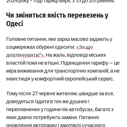
2024 року – тоді тариф виріс з 15 до 20 гривень.
Чи зміниться якість перевезень у
Одесі
Головне питання, яке зараз масово задають у
соцмережах обурені одесити:
«За що
доплачувати?»
. На жаль, відповіді міських
властей поки не втішні. Підвищення тарифу — це
міра виживання для транспортних компаній, а не
інвестиція у комфортний європейський сервіс.
Тому після 27 червня жителям, швидше за все,
доведеться їздити в тих же душних і
переповнених у години пік автобусах, багато з
яких давно потребують заміни. Питання
оновлення автопарку і закупівлі сучасного