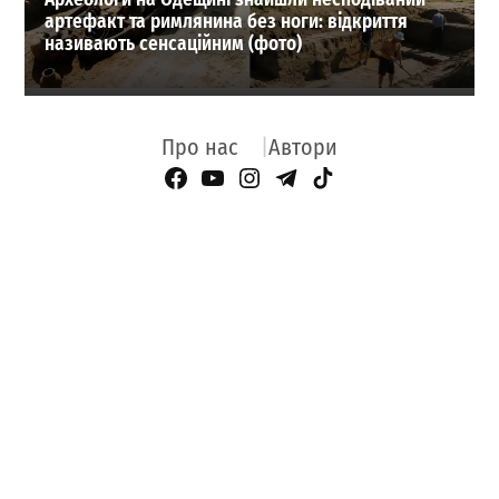
артефакт та римлянина без ноги: відкриття
називають сенсаційним (фото)
Про нас
Автори
Facebook Page
YouTube
Instagram
Telegram
TikTok