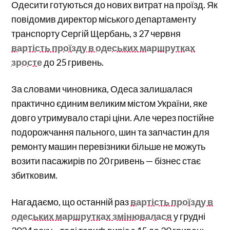
Одесити готуються до нових витрат на проїзд. Як
повідомив директор міського департаменту
транспорту Сергій Щербань, з 27 червня
вартість проїзду в одеських маршрутках
зросте
до 25 гривень.
За словами чиновника, Одеса залишалася
практично єдиним великим містом України, яке
довго утримувало старі ціни. Але через постійне
подорожчання пального, шин та запчастин для
ремонту машин перевізники більше не можуть
возити пасажирів по 20 гривень — бізнес стає
збитковим.
Нагадаємо, що останній раз
вартість проїзду в
одеських маршрутках змінювалася
у грудні