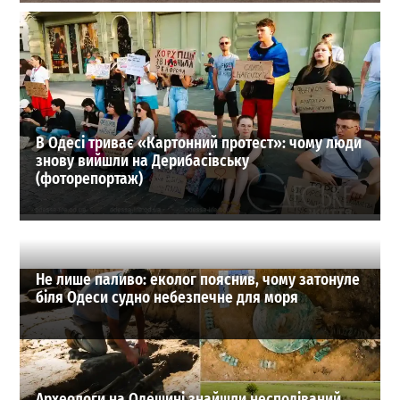
На Одещині хочуть створити нове містечко для
переселенців: що там буде
1
27-07-2026 в 19:31
ВИБІР РЕДАКЦІЇ
В Одесі триває «Картонний протест»: чому люди
знову вийшли на Дерибасівську
(фоторепортаж)
Не лише паливо: еколог пояснив, чому затонуле
біля Одеси судно небезпечне для моря
Археологи на Одещині знайшли несподіваний