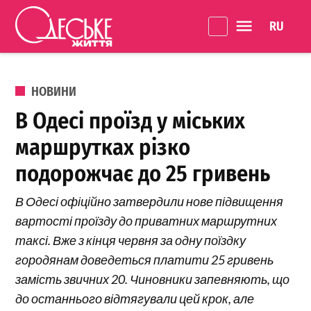
Перейти до вмісту
Language 
Одеське
Життя
ОПУБЛІКОВАНО В
НОВИНИ
В Одесі проїзд у міських
маршрутках різко
подорожчає до 25 гривень
В Одесі офіційно затвердили нове підвищення
вартості проїзду до приватних маршрутних
таксі. Вже з кінця червня за одну поїздку
городянам доведеться платити 25 гривень
замість звичних 20. Чиновники запевняють, що
до останнього відтягували цей крок, але