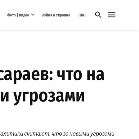
Открыть поиск
Фото | Видео
Война в Украине
UA
Open dropdown menu
араев: что на
и угрозами
алитики считают, что за новыми угрозами