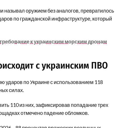
ми называл оружием без аналогов, превратилось
даров по гражданской инфраструктуре, который
требование к украинским морским дронам
роисходит с украинским ПВО
ию ударов по Украине с использованием 118
ных силах.
ить 110 из них, зафиксировав попадание трех
лощадках отмечено падение обломков.
 2026 – 88 процентов вражеских воздушных