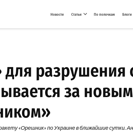
Новости
Статьи
По полочкам
Блоги
Open dropdown menu
 для разрушения с
рывается за новым
ником»
акету «Орешник» по Украине в ближайшие сутки. Ан