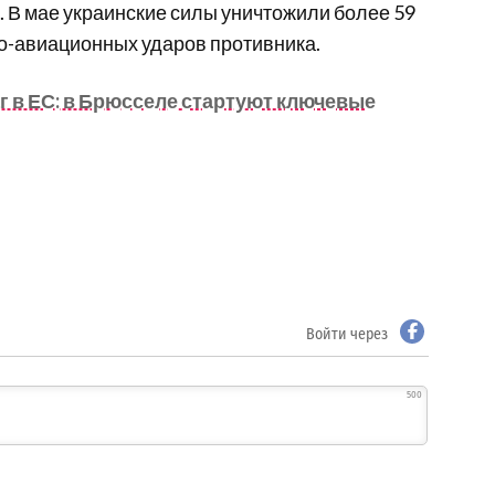
В мае украинские силы уничтожили более 59
но-авиационных ударов противника.
г в ЕС: в Брюсселе стартуют ключевые
Войти через
500