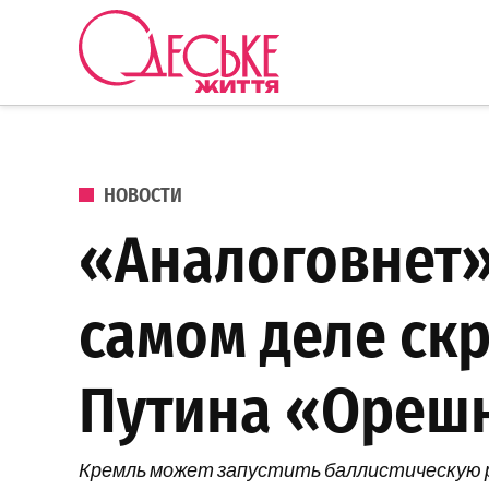
Перейти к содержанию
Одеське
життя
ОПУБЛИКОВАНО В
НОВОСТИ
«Аналоговнет»
самом деле ск
Путина «Ореш
Кремль может запустить баллистическую р