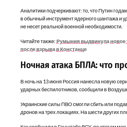
Аналитики подчеркивают: то, что Путин года
в обычный инструмент ядерного шантажа и у
не несет реальной военной необходимости.
Читайте также:
Румыния выдвинула новое 
после взрыва в Констанце
Ночная атака БПЛА: что п
В ночь на 13 июня Россия нанесла новую сер
ударных беспилотников, сообщили в Воздуш
Украинские силы ПВО смогли сбить или подав
дронов на трех локациях. На шести других п
Как сообщили в Генштабе ВСУ, п
о итогам мая