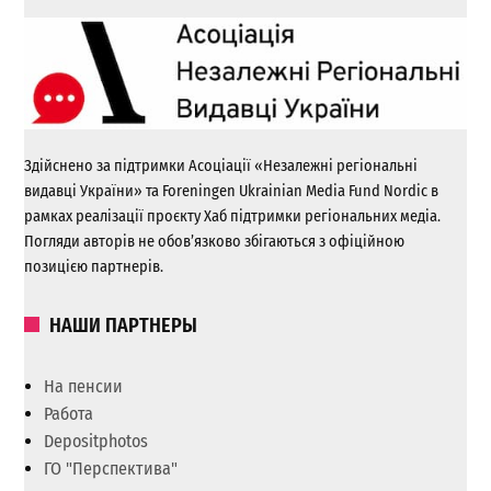
Здійснено за підтримки Асоціації «Незалежні регіональні
видавці України» та Foreningen Ukrainian Media Fund Nordic в
рамках реалізації проєкту Хаб підтримки регіональних медіа.
Погляди авторів не обов’язково збігаються з офіційною
позицією партнерів.
НАШИ ПАРТНЕРЫ
На пенсии
Работа
Depositphotos
ГО "Перспектива"