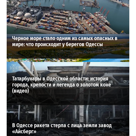
снова взлетели цены
2
28-07-2026 в 06:47
ВИБОР РЕДАКЦИИ
Черное море стало одним из самых опасных в
мире: что происходит у берегов Одессы
Татарбунары в Одесской области: история
города, крепости и легенда о золотом коне
(видео)
В Одессе ракета стерла с лица земли завод
«Айсберг»