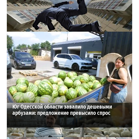
В одесском жилмассиве Радужном погиб 26-летний
мужчина: что известно
3
27-07-2026 в 13:47
ВИБОР РЕДАКЦИИ
Юг Одесской области завалило дешевыми
арбузами: предложение превысило спрос