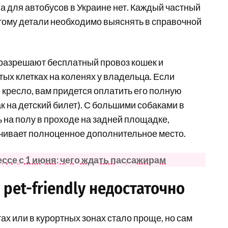
на для автобусов в Украине нет. Каждый частный
этому детали необходимо выяснять в справочной
разрешают бесплатный провоз кошек и
тых клетках на коленях у владельца. Если
кресло, вам придется оплатить его полную
к на детский билет). С большими собаками в
ь на полу в проходе на задней площадке,
ачивает полноценное дополнительное место.
ссе с 1 июня: чего ждать пассажирам
 pet-friendly недостаточно
ах или в курортных зонах стало проще, но сам