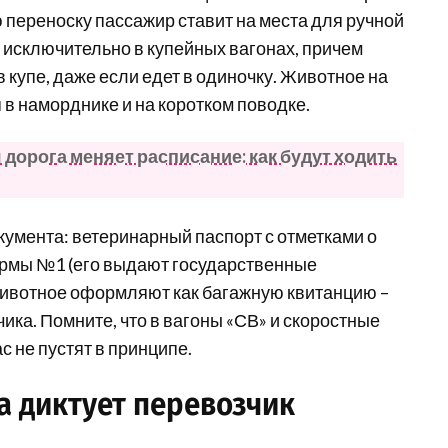
 переноску пассажир ставит на места для ручной
 исключительно в купейных вагонах, причем
 купе, даже если едет в одиночку. Животное на
в наморднике и на коротком поводке.
дорога меняет расписание: как будут ходить
кумента: ветеринарный паспорт с отметками о
ормы №1 (его выдают государственные
а животное оформляют как багажную квитанцию –
ика. Помните, что в вагоны «СВ» и скоростные
 не пустят в принципе.
а диктует перевозчик