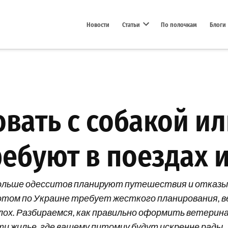
Новости
Статьи
По полочкам
Блоги
Open dropdown menu
вать с собакой ил
ребуют в поездах 
 больше одесситов планируют путешествия и отка
 котом по Украине требует жесткого планирования, 
лох. Разбираемся, как правильно оформить ветерин
ти жилье, где вашему питомцу будут искренне рады.