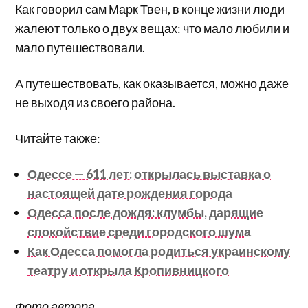
Как говорил сам Марк Твен, в конце жизни люди
жалеют только о двух вещах: что мало любили и
мало путешествовали.
А путешествовать, как оказывается, можно даже
не выходя из своего района.
Читайте также:
Одессе — 611 лет: открылась выставка о
настоящей дате рождения города
Одесса после дождя: клумбы, дарящие
спокойствие среди городского шума
Как Одесса помогла родиться украинскому
театру и открыла Кропивницкого
Фото автора