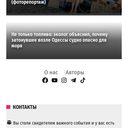
(фоторепортаж)
Не только топливо: эколог объяснил, почему
затонувшее возле Одессы судно опасно для
моря
О нас
Авторы
Facebook Page
YouTube
Instagram
Telegram
TikTok
КОНТАКТЫ
Вы стали свидетелем важного события и у вас есть