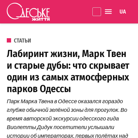
Перейти к содержанию
Language 
Одеське
життя
ОПУБЛИКОВАНО В
СТАТЬИ
Лабиринт жизни, Марк Твен
и старые дубы: что скрывает
один из самых атмосферных
парков Одессы
Парк Марка Твена в Одессе оказался гораздо
глубже обычной зелёной зоны для прогулок. Во
время авторской экскурсии одесского гида
Виолетты Дидук посетители услышали
истории об императорах, первых полётах над