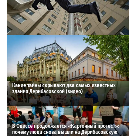
В одесском жилмассиве Радужном погиб 26-летний
мужчина: что известно
3
27-07-2026 в 13:47
ВИБОР РЕДАКЦИИ
Какие тайны скрывают два самых известных
здания Дерибасовской (видео)
В Одессе продолжается «Картонный протест»:
почему люди снова вышли на Дерибасовскую