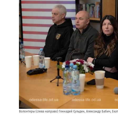
Волонтеры (слева направо) Геннадий Сульдин, Александр Бабич, Ек