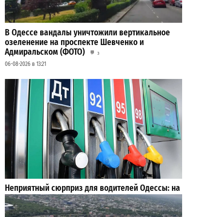
В Одессе вандалы уничтожили вертикальное
озеленение на проспекте Шевченко и
Адмиральском (ФОТО)
3
06-08-2026 в 13:21
Неприятный сюрприз для водителей Одессы: на
АЗС снова взлетели цены
2
28-07-2026 в 06:47