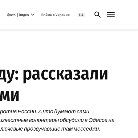
Открыть поиск
Фото | Видео
Война в Украине
UA
Open dropdown menu
ду: рассказали
ами
против России. А что думают сами
 известные волонтеры обсудили в Одессе на
ключевые прозвучавшие там месседжи.