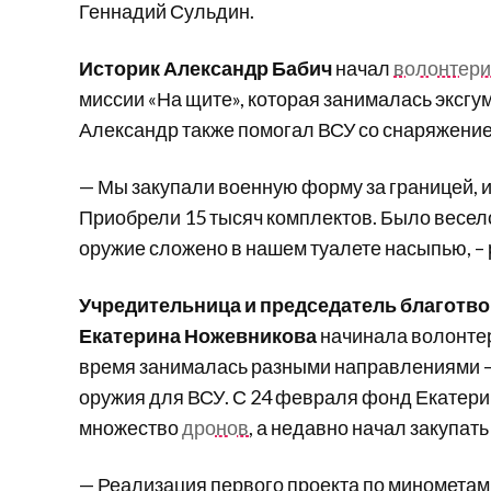
Геннадий Сульдин.
Историк Александр Бабич
начал
волонтери
миссии «На щите», которая занималась эксгу
Александр также помогал ВСУ со снаряжение
— Мы закупали военную форму за границей, и
Приобрели 15 тысяч комплектов. Было весело:
оружие сложено в нашем туалете насыпью, –
Учредительница и председатель благотв
Екатерина Ножевникова
начинала волонтерс
время занималась разными направлениями 
оружия для ВСУ. С 24 февраля фонд Екатери
множество
дронов
, а недавно начал закупат
— Реализация первого проекта по минометам