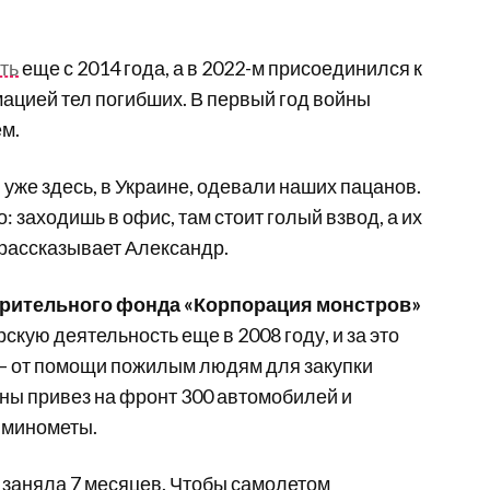
ть
еще с 2014 года, а в 2022-м присоединился к
мацией тел погибших. В первый год войны
м.
 уже здесь, в Украине, одевали наших пацанов.
 заходишь в офис, там стоит голый взвод, а их
 рассказывает Александр.
орительного фонда «Корпорация монстров»
кую деятельность еще в 2008 году, и за это
— от помощи пожилым людям для закупки
ны привез на фронт 300 автомобилей и
ь минометы.
 заняла 7 месяцев. Чтобы самолетом