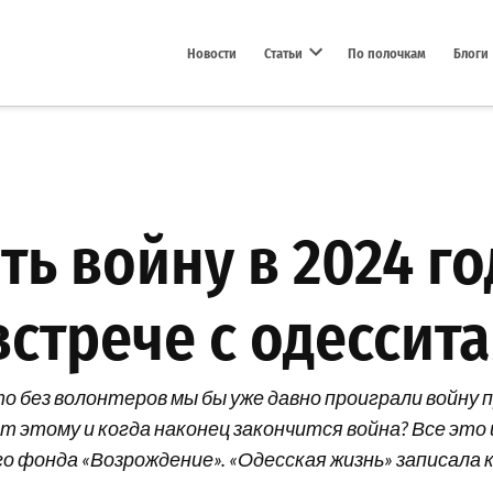
Новости
Статьи
По полочкам
Блоги
Open dropdown menu
ть войну в 2024 го
встрече с одессит
о без волонтеров мы бы уже давно проиграли войну 
т этому и когда наконец закончится война? Все это
 фонда «Возрождение». «Одесская жизнь» записала 