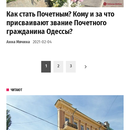
Как стать Почетным? Кому и за что
присваивают звание Почетного
гражданина Одессы?
Анна Мячина
2021-02-04
Пагинация записей
1
2
3
ЧИТАЮТ