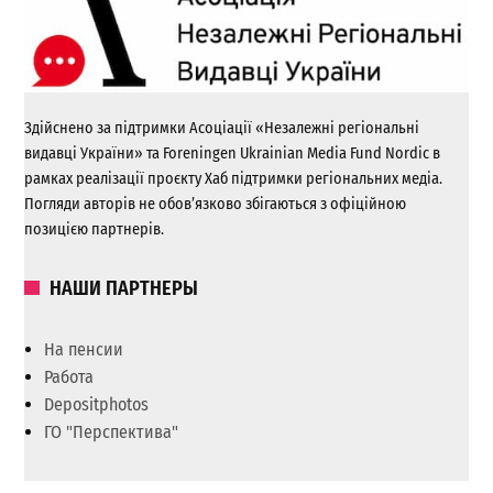
Здійснено за підтримки Асоціації «Незалежні регіональні
видавці України» та Foreningen Ukrainian Media Fund Nordic в
рамках реалізації проєкту Хаб підтримки регіональних медіа.
Погляди авторів не обов’язково збігаються з офіційною
позицією партнерів.
НАШИ ПАРТНЕРЫ
На пенсии
Работа
Depositphotos
ГО "Перспектива"