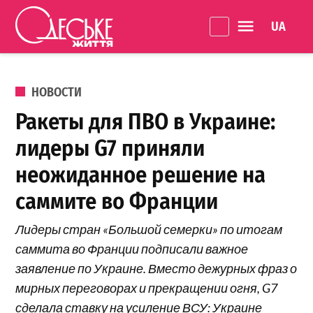
Перейти к содержанию
Language 
Одеське
життя
ОПУБЛИКОВАНО В
НОВОСТИ
Ракеты для ПВО в Украине:
лидеры G7 приняли
неожиданное решение на
саммите во Франции
Лидеры стран «Большой семерки» по итогам
саммита во Франции подписали важное
заявление по Украине. Вместо дежурных фраз о
мирных переговорах и прекращении огня, G7
сделала ставку на усиление ВСУ: Украине