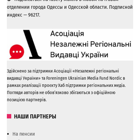
отделении города Одессы и Одесской области. Подписной
индекс — 96217.
Здійснено за підтримки Асоціації «Незалежні регіональні
видавці України» та Foreningen Ukrainian Media Fund Nordic в
рамках реалізації проєкту Хаб підтримки регіональних медіа.
Погляди авторів не обов’язково збігаються з офіційною
позицією партнерів.
НАШИ ПАРТНЕРЫ
На пенсии