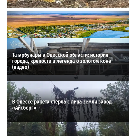
Ракетный удар по полигону на Киевщине: погибли 10
человек, сотня раненых
2
24-07-2026 в 15:22
ВИБОР РЕДАКЦИИ
Татарбунары в Одесской области: история
города, крепости и легенда о золотом коне
(видео)
В Одессе ракета стерла с лица земли завод
«Айсберг»