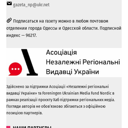
gazeta_np@ukr.net
Подписаться на газету можно в любом почтовом
отделении города Одессы и Одесской области. Подписной
индекс — 96217.
Здійснено за підтримки Асоціації «Незалежні регіональні
видавці України» та Foreningen Ukrainian Media Fund Nordic в
рамках реалізації проєкту Хаб підтримки регіональних медіа.
Погляди авторів не обов’язково збігаються з офіційною
позицією партнерів.