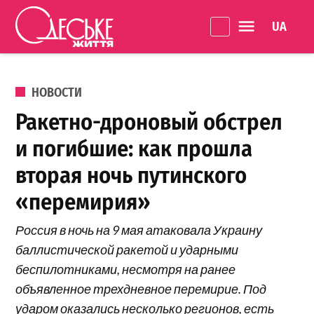
Перейти к содержанию
Language 
Одеське
життя
ОПУБЛИКОВАНО В
НОВОСТИ
Ракетно-дроновый обстрел
и погибшие: как прошла
вторая ночь путинского
«перемирия»
Россия в ночь на 9 мая атаковала Украину
баллистической ракетой и ударными
беспилотниками, несмотря на ранее
объявленное трехдневное перемирие. Под
ударом оказались несколько регионов, есть