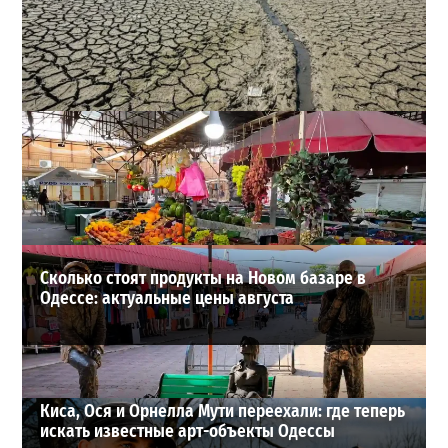
Днестр рекордно обмелел: одесситов просят срочно
экономить воду
2
29-07-2026 в 19:28
ВИБОР РЕДАКЦИИ
Сколько стоят продукты на Новом базаре в
Одессе: актуальные цены августа
Киса, Ося и Орнелла Мути переехали: где теперь
искать известные арт-объекты Одессы