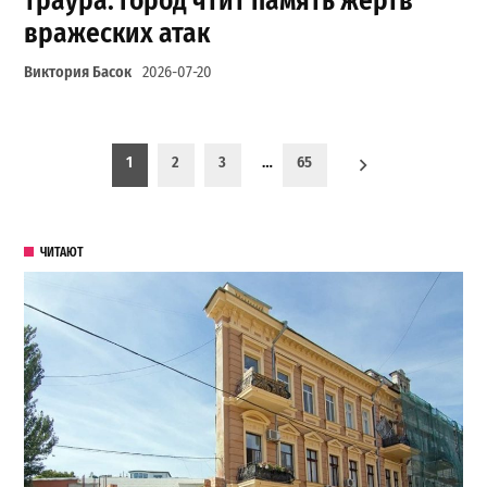
траура: город чтит память жертв
вражеских атак
Виктория Басок
2026-07-20
Пагинация записей
1
2
3
…
65
ЧИТАЮТ