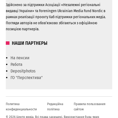
Здійснено за підтримки Асоціації «Незалежні регіональні
видавці України» та Foreningen Ukrainian Media Fund Nordic в
рамках реалізації проєкту Хаб підтримки регіональних медіа.
Погляди авторів не обов’язково збігаються з офіційною
позицією партнерів.
НАШИ ПАРТНЕРЫ
На пенсии
Работа
Depositphotos
ГО "Перспектива"
Политика
Редакційна
Правила пользования
конфиденциальности
політика
сайтом
© 2026 Центр медіа. Всі права захищені. Використання будь-яких