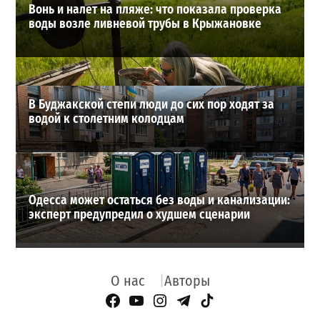
Вонь и налет на пляже: что показала проверка
воды возле ливневой трубы в Крыжановке
В Буджакской степи люди до сих пор ходят за
водой к столетним колодцам
Одесса может остаться без воды и канализации:
эксперт предупредил о худшем сценарии
О нас
Авторы
Facebook Page
YouTube
Instagram
Telegram
TikTok