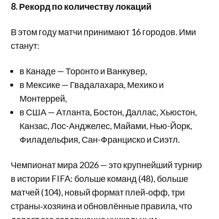
8. Рекорд по количеству локаций
В этом году матчи принимают 16 городов. Ими
станут:
в Канаде — Торонто и Ванкувер,
в Мексике — Гвадалахара, Мехико и
Монтеррей,
в США — Атланта, Бостон, Даллас, Хьюстон,
Канзас, Лос-Анджелес, Майами, Нью-Йорк,
Филадельфия, Сан-Франциско и Сиэтл.
Чемпионат мира 2026 — это крупнейший турнир
в истории FIFA: больше команд (48), больше
матчей (104), новый формат плей‑офф, три
страны‑хозяина и обновлённые правила, что