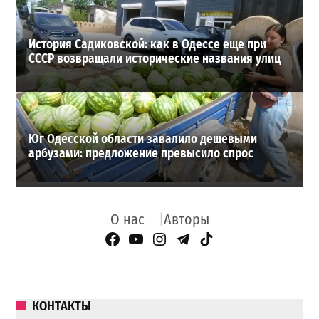
История Садиковской: как в Одессе еще при
СССР возвращали исторические названия улиц
Юг Одесской области завалило дешевыми
арбузами: предложение превысило спрос
О нас
Авторы
Facebook Page
YouTube
Instagram
Telegram
TikTok
КОНТАКТЫ