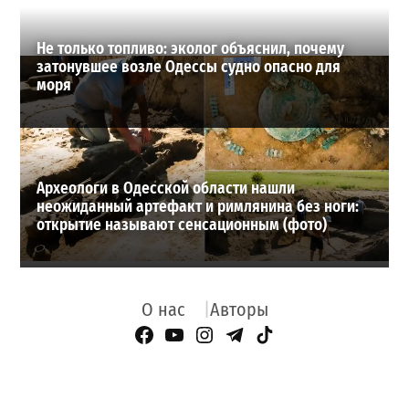
Не только топливо: эколог объяснил, почему
затонувшее возле Одессы судно опасно для
моря
Археологи в Одесской области нашли
неожиданный артефакт и римлянина без ноги:
открытие называют сенсационным (фото)
О нас
Авторы
Facebook Page
YouTube
Instagram
Telegram
TikTok