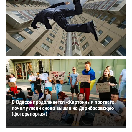
В одесском жилмассиве Радужном погиб 26-летний
мужчина: что известно
3
27-07-2026 в 13:47
ВИБОР РЕДАКЦИИ
В Одессе продолжается «Картонный протест»:
почему люди снова вышли на Дерибасовскую
(фоторепортаж)