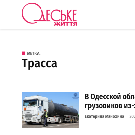
Перейти к содержанию
Одеське
життя
МЕТКА:
трасса
В Одесской обл
грузовиков из-
Екатерина Манохина
20