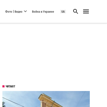
Открыть поиск
Фото | Видео
Война в Украине
UA
Open dropdown menu
ЧИТАЮТ