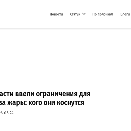
Новости
Статьи
По полочкам
Блоги
Open dropdown menu
асти ввели ограничения для
за жары: кого они коснутся
26-06-24