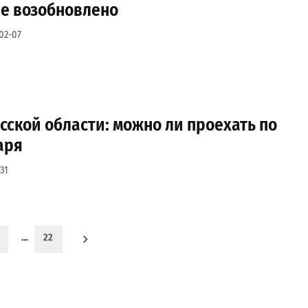
ие возобновлено
02-07
сской области: можно ли проехать по
аря
31
…
22