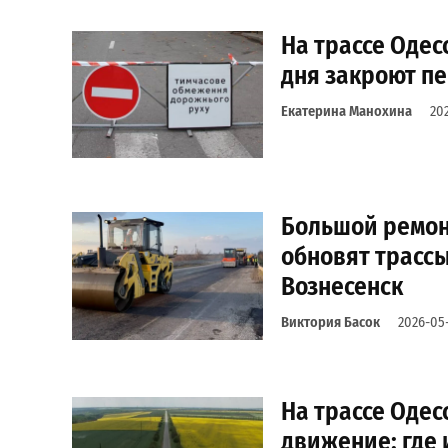
На трассе Одес
дня закроют пе
Екатерина Манохина
20
Большой ремонт
обновят трасс
Вознесенск
Виктория Басок
2026-05
На трассе Одес
движение: где 