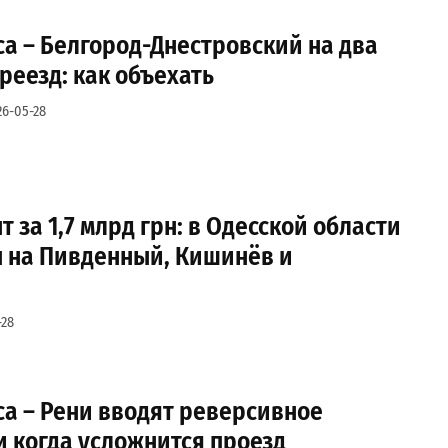
са – Белгород-Днестровский на два
реезд: как объехать
26-05-28
 за 1,7 млрд грн: в Одесской области
ы на Пивденный, Кишинёв и
-28
са – Рени вводят реверсивное
и когда усложнится проезд