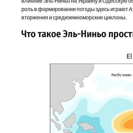
влияние Эль-Ниньо на Украину и Одесскую о
роль в формировании погоды здесь играют А
вторжения и средиземноморские циклоны.
Что такое Эль-Ниньо прос