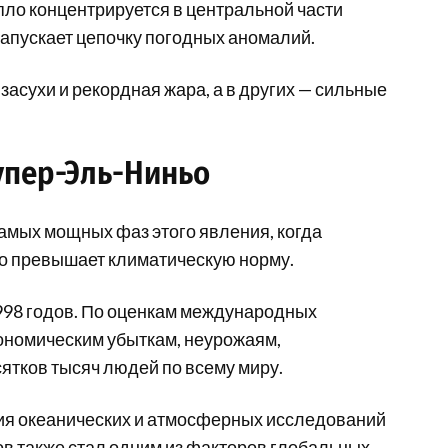
пло концентрируется в центральной части
запускает цепочку погодных аномалий.
засухи и рекордная жара, а в других — сильные
упер-Эль-Ниньо
амых мощных фаз этого явления, когда
но превышает климатическую норму.
998 годов. По оценкам международных
ономическим убыткам, неурожаям,
ятков тысяч людей по всему миру.
ия океанических и атмосферных исследований
в также стал одним из факторов глобальных