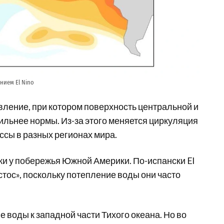
нием El Nino
вление, при котором поверхность центральной и
сильнее нормы. Из-за этого меняется циркуляция
ссы в разных регионах мира.
ки у побережья Южной Америки. По-испански El
тос», поскольку потепление воды они часто
 воды к западной части Тихого океана. Но во