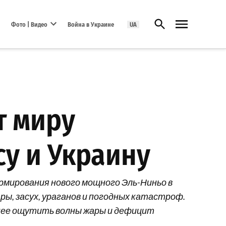
Открыть поиск
Фото | Видео
Война в Украине
UA
Open dropdown menu
т миру
су и Украину
рмирования нового мощного Эль-Ниньо в
ры, засух, ураганов и погодных катастроф.
ьнее ощутить волны жары и дефицит