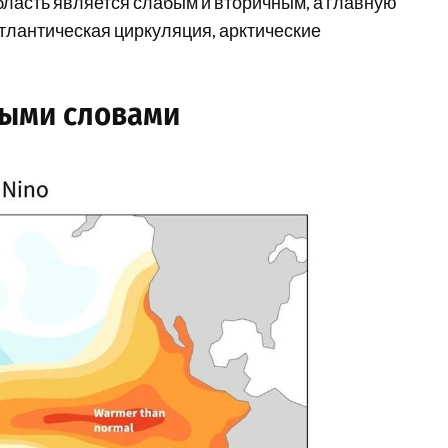
бласть является слабым и вторичным, а главную
тлантическая циркуляция, арктические
тыми словами