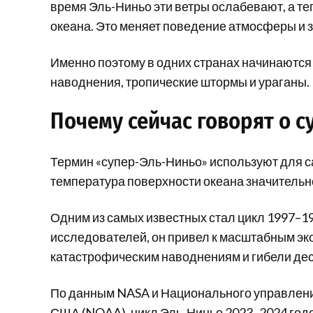
время Эль-Ниньо эти ветры ослабевают, а те
океана. Это меняет поведение атмосферы и 
Именно поэтому в одних странах начинаются 
наводнения, тропические штормы и ураганы.
Почему сейчас говорят о с
Термин «супер-Эль-Ниньо» используют для с
температура поверхности океана значитель
Одним из самых известных стал цикл 1997–1
исследователей, он привел к масштабным эк
катастрофическим наводнениям и гибели дес
По данным NASA и Национального управлен
США (NOAA), цикл Эль-Ниньо 2023–2024 годо