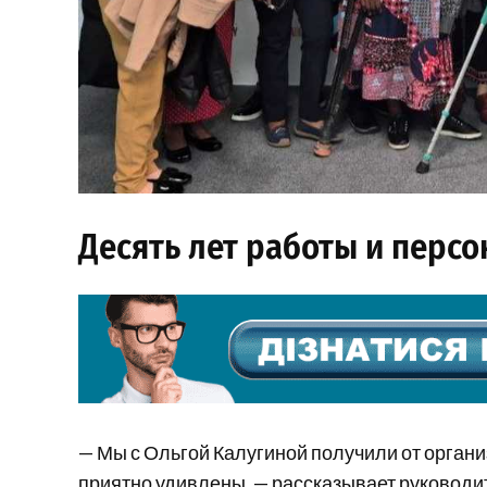
Десять лет работы и перс
— Мы с Ольгой Калугиной получили от орган
приятно удивлены, — рассказывает руковод