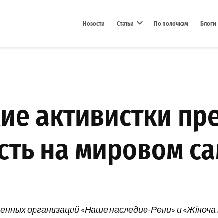
Новости
Статьи
По полочкам
Блоги
Open dropdown menu
ие активистки пр
сть на мировом са
нных организаций «Наше наследие-Рени» и «Жіноча 