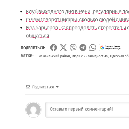
Клуб выходного дня в Рени: регулярные по
О чем говорят цифры: сколько людей с ин
Без барьеров: как преодолеть стереотипы 
общаться
ПОДЕЛИТЬСЯ:
,
,
МЕТКИ:
Измаильский район
люди с инвалидностью
Одесская об
Подписаться