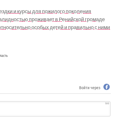
ездки и курсы для пожилого поколения
валидностью проживает в Ренийской громаде
относительно особых детей и правильно с ними
ласть
Войти через
500