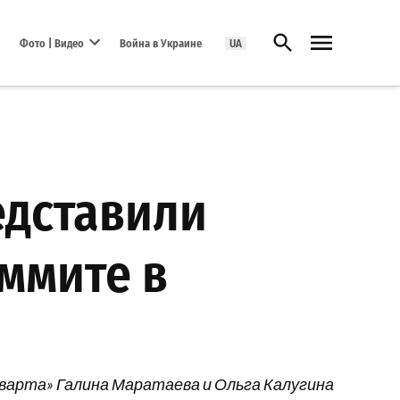
Открыть поиск
Фото | Видео
Война в Украине
UA
Open dropdown menu
едставили
ммите в
варта» Галина Маратаева и Ольга Калугина