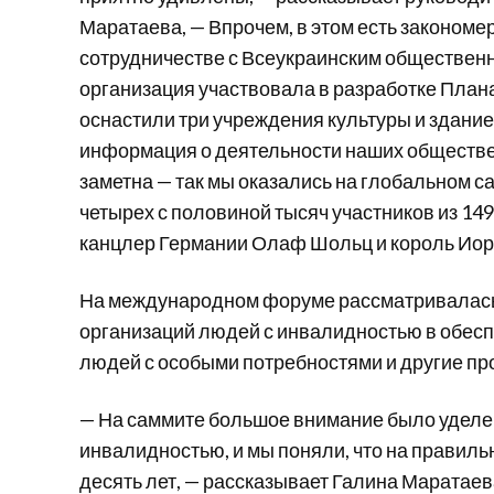
Маратаева, — Впрочем, в этом есть закономер
сотрудничестве с Всеукраинским обществен
организация участвовала в разработке План
оснастили три учреждения культуры и здание
информация о деятельности наших обществен
заметна — так мы оказались на глобальном с
четырех с половиной тысяч участников из 14
канцлер Германии Олаф Шольц и король Иор
На международном форуме рассматривалась 
организаций людей с инвалидностью в обесп
людей с особыми потребностями и другие пр
— На саммите большое внимание было уделе
инвалидностью, и мы поняли, что на правиль
десять лет, — рассказывает Галина Маратаева