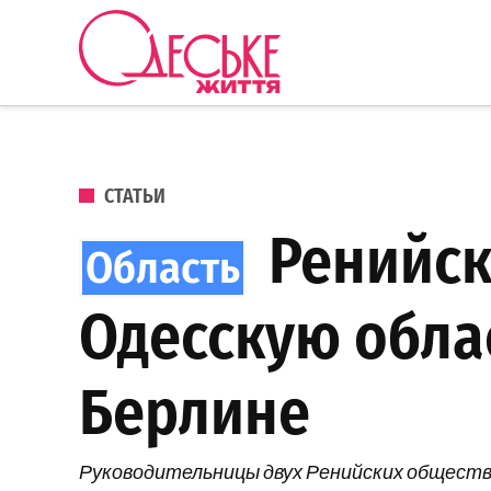
Перейти к содержанию
Одеське
життя
ОПУБЛИКОВАНО В
СТАТЬИ
Ренийск
Одесскую обла
Берлине
Руководительницы двух Ренийских обществе