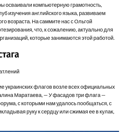
еры осваивали компьютерную грамотность,
луб изучения английского языка, развиваем
о возраста. На саммите нас с Ольгой
тезирования, что, к сожалению, актуально для
рганизаций, которые занимаются этой работой.
стага
чатлений
вие украинских флагов возле всех официальных
алина Маратаева, — У фасадов три флага —
орума, с которыми нам удалось пообщаться, с
кладывая руку к сердцу или сжимая ее в кулак,