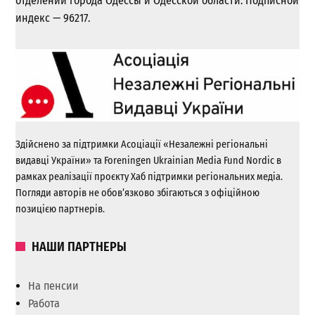
отделении города Одессы и Одесской области. Подписной
индекс — 96217.
Здійснено за підтримки Асоціації «Незалежні регіональні
видавці України» та Foreningen Ukrainian Media Fund Nordic в
рамках реалізації проєкту Хаб підтримки регіональних медіа.
Погляди авторів не обов’язково збігаються з офіційною
позицією партнерів.
НАШИ ПАРТНЕРЫ
На пенсии
Работа