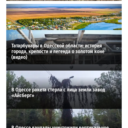
Ракетный удар по полигону на Киевщине: погибли 10
человек, сотня раненых
2
24-07-2026 в 15:22
ВИБОР РЕДАКЦИИ
Татарбунары в Одесской области: история
города, крепости и легенда о золотом коне
(видео)
В Одессе ракета стерла с лица земли завод
«Айсберг»
В Одессе вандалы уничтожили вертикальное