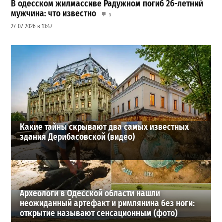
В одесском жилмассиве Радужном погиб 26-летний
мужчина: что известно
3
27-07-2026 в 13:47
Шезлонги, бунгало и VIP-зоны: сколько придется
заплатить за отдых в Аркадии
3
21-07-2026 в 19:23
ВИБОР РЕДАКЦИИ
Какие тайны скрывают два самых известных
здания Дерибасовской (видео)
Археологи в Одесской области нашли
неожиданный артефакт и римлянина без ноги:
открытие называют сенсационным (фото)