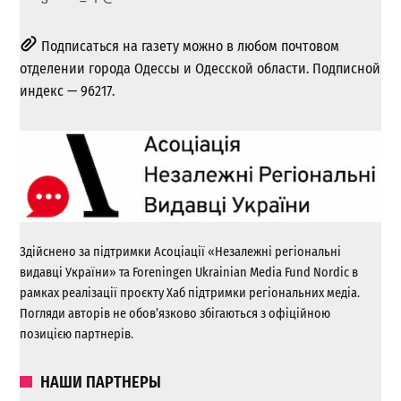
Подписаться на газету можно в любом почтовом
отделении города Одессы и Одесской области. Подписной
индекс — 96217.
Здійснено за підтримки Асоціації «Незалежні регіональні
видавці України» та Foreningen Ukrainian Media Fund Nordic в
рамках реалізації проєкту Хаб підтримки регіональних медіа.
Погляди авторів не обов’язково збігаються з офіційною
позицією партнерів.
НАШИ ПАРТНЕРЫ