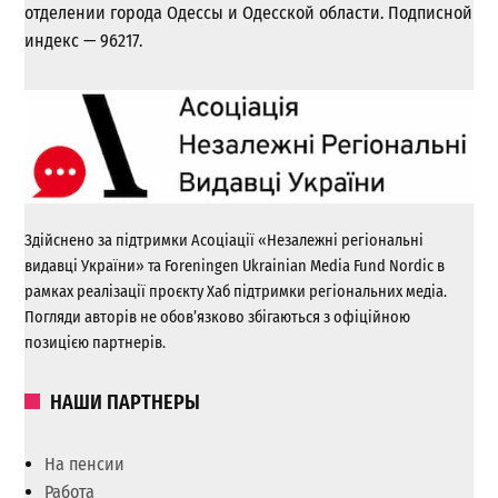
отделении города Одессы и Одесской области. Подписной
индекс — 96217.
Здійснено за підтримки Асоціації «Незалежні регіональні
видавці України» та Foreningen Ukrainian Media Fund Nordic в
рамках реалізації проєкту Хаб підтримки регіональних медіа.
Погляди авторів не обов’язково збігаються з офіційною
позицією партнерів.
НАШИ ПАРТНЕРЫ
На пенсии
Работа