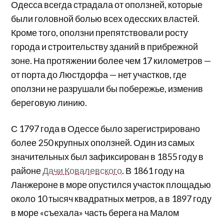
Одесса всегда страдала от оползней, которые
были головной болью всех одесских властей.
Кроме того, оползни препятствовали росту
города и строительству зданий в прибрежной
зоне. На протяжении более чем 17 километров —
от порта до Люстдорфа — нет участков, где
оползни не разрушали бы побережье, изменив
береговую линию.
С 1797 года в Одессе было зарегистрировано
более 250 крупных оползней. Один из самых
значительных был зафиксирован в 1855 году в
районе
Дачи Ковалевского
. В 1861 году на
Ланжероне в море опустился участок площадью
около 10 тысяч квадратных метров, а в 1897 году
в море «съехала» часть берега на Малом