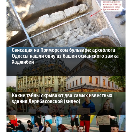
Шезлонги, бунгало и VIP-зоны: сколько придется
заплатить за отдых в Аркадии
3
21-07-2026 в 19:23
ВИБОР РЕДАКЦИИ
Сенсация на Приморском бульваре: археологи
Одессы нашли одну из башен османского замка
Хаджибей
Какие тайны скрывают два самых известных
здания Дерибасовской (видео)