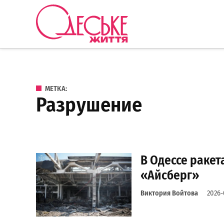
Перейти к содержанию
Одеське
життя
МЕТКА:
разрушение
В Одессе ракет
«Айсберг»
Виктория Войтова
2026-