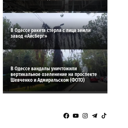
В Одессе ракета стерла с лица земли
завод «Айсберг»
В Одессе вандалы уничтожили
вертикальное озеленение на проспекте
Шевченко и Адмиральском (ФОТО)
Facebook Page
YouTube
Instagram
Telegram
TikTok