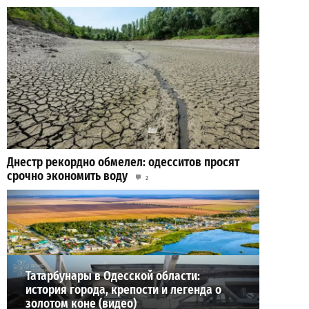
Днестр рекордно обмелел: одесситов просят
срочно экономить воду
2
2026-07-29
ВИБОР РЕДАКЦИИ
Татарбунары в Одесской области:
история города, крепости и легенда о
золотом коне (видео)