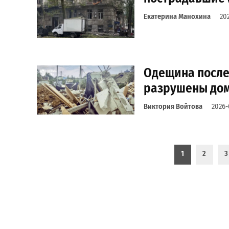
Екатерина Манохина
20
Одещина после 
разрушены дом
Виктория Войтова
2026-
Пагинация записей
1
2
3