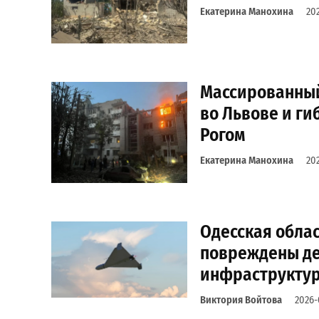
Екатерина Манохина
20
Массированный
во Львове и ги
Рогом
Екатерина Манохина
20
Одесская облас
повреждены де
инфраструкту
Виктория Войтова
2026-