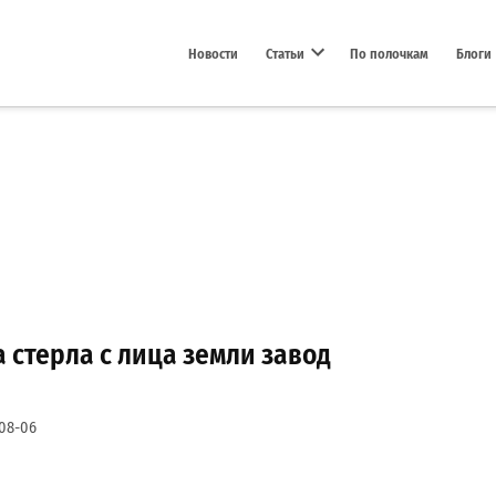
Новости
Статьи
По полочкам
Блоги
Open dropdown menu
а стерла с лица земли завод
08-06