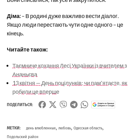
Діма:
– В родині дуже важливо вести діалог.
Якщо люди перестають чути одне одного – це
кінець.
Читайте також:
Таємниче кохання Лесі Українки із вчителем з
Ананьєва
13 квітня — День поцілунків: чи пам’ятаєте, як
робили це вперше
ПОДЕЛИТЬСЯ:
,
,
,
МЕТКИ:
день влюбленных
любовь
Одесская область
Подольский район