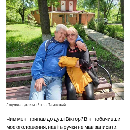
Людмила Щаслива і Віктор Таганський
Чим мені припав до душі Віктор? Він, побачивши
моє оголошення, навіть ручки не мав записати,