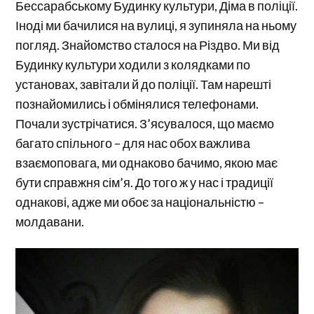
Бессарабському Будинку культури, Діма в поліції.
Іноді ми бачилися на вулиці, я зупиняла на ньому
погляд. Знайомство сталося на Різдво. Ми від
Будинку культури ходили з колядками по
установах, завітали й до поліції. Там нарешті
познайомились і обмінялися телефонами.
Почали зустрічатися. З’ясувалося, що маємо
багато спільного – для нас обох важлива
взаємоповага, ми однаково бачимо, якою має
бути справжня сім’я. До того ж у нас і традиції
однакові, адже ми обоє за національністю –
молдавани.