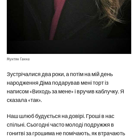
Мунтян Ганна
Зустрічалися два роки, а потім на мій день
народження Діма подарував мені торт із
написом «Виходь за мене» і вручив каблучку. Я
сказала «так».
Наш шлюб будується на довірі. Гроші в нас
спільні. Сьогодні часто молоді подружжя в
гонитві за грошима не помічають, як втрачають