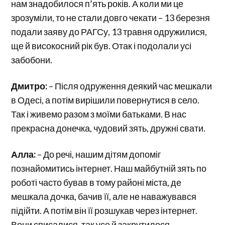
нам знадобилося п’ять років. А коли ми це
зрозуміли, то не стали довго чекати – 13 березня
подали заяву до РАГСу, 13 травня одружилися,
ще й високосний рік був. Отак і подолали усі
забобони.
Дмитро:
– Після одруження деякий час мешкали
в Одесі, а потім вирішили повернутися в село.
Так і живемо разом з моїми батьками. В нас
прекрасна донечка, чудовий зять, дружні свати.
Алла:
– До речі, нашим дітям допоміг
познайомитись інтернет. Наш майбутній зять по
роботі часто бував в тому районі міста, де
мешкала дочка, бачив її, але не наважувався
підійти. А потім він її розшукав через інтернет.
Вони списалися, так усе й закрутилося.