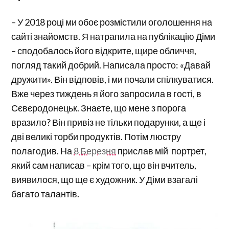
– У 2018 році ми обоє розмістили оголошення на
сайті знайомств. Я натрапила на публікацію Діми
– сподобалось його відкрите, щире обличчя,
погляд такий добрий. Написала просто: «Давай
дружити». Він відповів, і ми почали спілкуватися.
Вже через тиждень я його запросила в гості, в
Сєвєродонецьк. Знаєте, що мене з порога
вразило? Він привіз не тільки подарунки, а ще і
дві великі торби продуктів. Потім люстру
полагодив. На
8 Березня
прислав мій портрет,
який сам написав – крім того, що він вчитель,
виявилося, що ще є художник. У Діми взагалі
багато талантів.