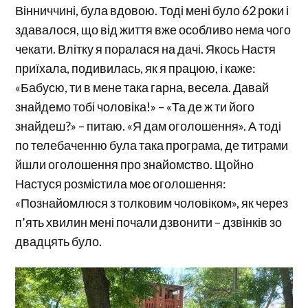
Вінниччині, була вдовою. Тоді мені було 62 роки і
здавалося, що від життя вже особливо нема чого
чекати. Влітку я поралася на дачі. Якось Настя
приїхала, подивилась, як я працюю, і каже:
«Бабусю, ти в мене така гарна, весела. Давай
знайдемо тобі чоловіка!» – «Та де ж ти його
знайдеш?» – питаю. «Я дам оголошення». А тоді
по телебаченню була така програма, де титрами
йшли оголошення про знайомство. Щойно
Настуся розмістила моє оголошення:
«Познайомлюся з толковим чоловіком», як через
п’ять хвилин мені почали дзвонити – дзвінків зо
двадцять було.