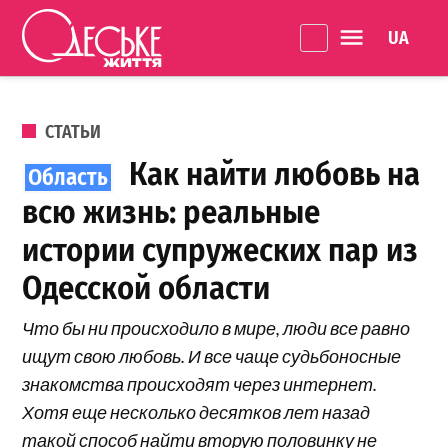
Перейти к содержанию
Language 
Одеське
життя
ОПУБЛИКОВАНО В
СТАТЬИ
Как найти любовь на
всю жизнь: реальные
истории супружеских пар из
Одесской области
Что бы ни происходило в мире, люди все равно
ищут свою любовь. И все чаще судьбоносные
знакомства происходят через интернет.
Хотя еще несколько десятков лет назад
такой способ найти вторую половинку не