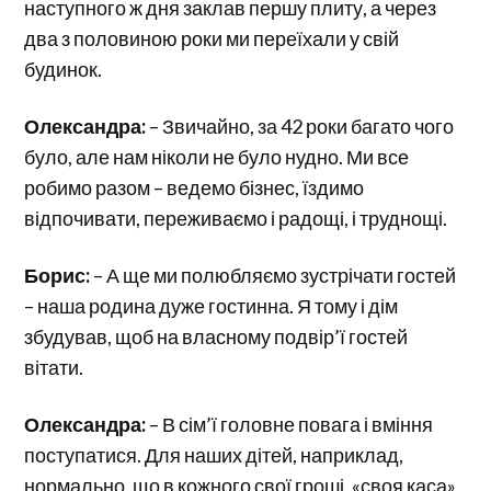
наступного ж дня заклав першу плиту, а через
два з половиною роки ми переїхали у свій
будинок.
Олександра:
– Звичайно, за 42 роки багато чого
було, але нам ніколи не було нудно. Ми все
робимо разом – ведемо бізнес, їздимо
відпочивати, переживаємо і радощі, і труднощі.
Борис:
– А ще ми полюбляємо зустрічати гостей
– наша родина дуже гостинна. Я тому і дім
збудував, щоб на власному подвір’ї гостей
вітати.
Олександра:
– В сім’ї головне повага і вміння
поступатися. Для наших дітей, наприклад,
нормально, що в кожного свої гроші, «своя каса»,