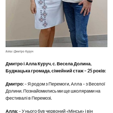
Алла і Дмитро Куруч
Дмитро і Алла Куруч, с. Весела Долина,
Буджацька громада, сімейний стаж – 25 років:
Дмитро:
– Я родом з Перемоги, Алла – з Веселої
Долини. Познайомились ми ще школярами на
фестивалі в Перемозі.
Алла:
– У нього був червоний «Мінськ» і він