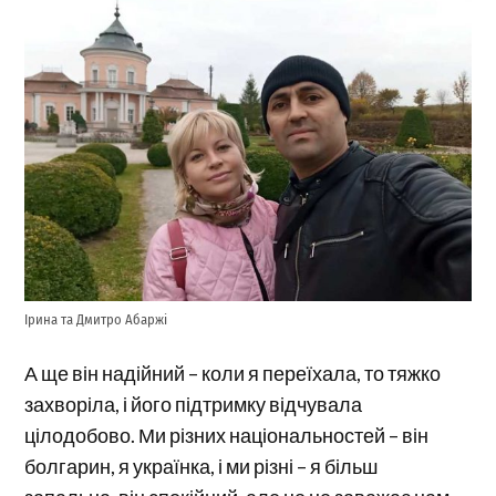
Ірина та Дмитро Абаржі
А ще він надійний – коли я переїхала, то тяжко
захворіла, і його підтримку відчувала
цілодобово. Ми різних національностей – він
болгарин, я українка, і ми різні – я більш