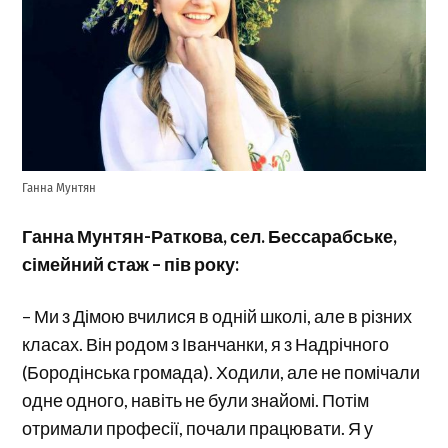
Ганна Мунтян
Ганна Мунтян-Раткова, сел. Бессарабське,
сімейний стаж – пів року:
– Ми з Дімою вчилися в одній школі, але в різних
класах. Він родом з Іванчанки, я з Надрічного
(Бородінська громада). Ходили, але не помічали
одне одного, навіть не були знайомі. Потім
отримали професії, почали працювати. Я у