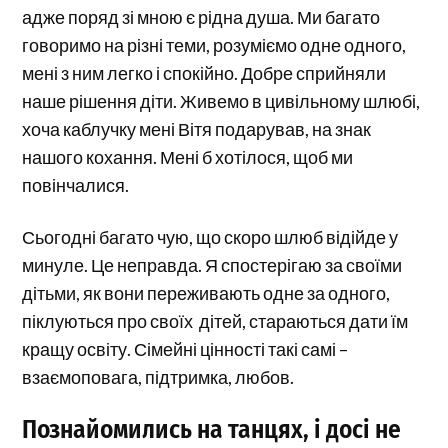
адже поряд зі мною є рідна душа. Ми багато
говоримо на різні теми, розуміємо одне одного,
мені з ним легко і спокійно. Добре сприйняли
наше рішення діти. Живемо в цивільному шлюбі,
хоча каблучку мені Вітя подарував, на знак
нашого кохання. Мені б хотілося, щоб ми
повінчалися.
Сьогодні багато чую, що скоро шлюб відійде у
минуле. Це неправда. Я спостерігаю за своїми
дітьми, як вони переживають одне за одного,
піклуються про своїх дітей, стараються дати їм
кращу освіту. Сімейні цінності такі самі –
взаємоповага, підтримка, любов.
Познайомились на танцях, і досі не