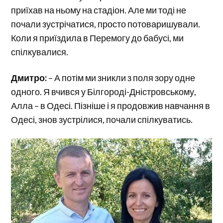
приїхав на ньому на стадіон. Але ми тоді не
почали зустрічатися, просто потоваришували.
Коли я приїздила в Перемогу до бабусі, ми
спілкувалися.
Дмитро:
– А потім ми зникли з поля зору одне
одного. Я вчився у Білгороді-Дністровському,
Алла – в Одесі. Пізніше і я продовжив навчання в
Одесі, знов зустрілися, почали спілкуватись.