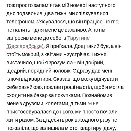
тож просто запам’ятав мій номер і наступного
дня подзвонив. Два тижні ми спілкувалися
телефоном, з’ясувалося, що він працює, не п’є,
не палить – для мене це важливо. А потім
запросив мене до себе, в
Тарутине
(Бессарабське)
. Я приїхала. Дощ такий був, а він
стоїть мокрий, з квітами – зустрічає. Тижня
вистачило, щоб я зрозуміла – він добрий,
щедрий, порядний чоловік. Одразу дав мені
ключі від квартири. Сказав, що можу відчувати
себе хазяйкою, поклав гроші на стіл, щоб я могла
сходити на базар за покупками. Познайомив
мене з друзями, колегами, дітьми. Я не
пристосовувалася до нього, ми просто почали
жити разом. За ці десять років жодного разу не
пожаліла, що залишила місто, квартиру, дачу,