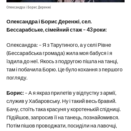
Олександра і Борис Деренжі
Олександра і Борис Деренжі, сел.
Бессарабське, сімейний стаж – 43 роки:
Олександра: – Я з Тарутиного, а у селі Рівне
(Бессарабська громада) жила моя бабуся і я
їздила до неї. Якось з подругою пішла на танці,
там і побачила Борю. Це було кохання з першого
погляду.
Борис:
– А я якраз прилетів у відпустку з армії,
служив у Хабаровську. Ну і такий весь бравий.
Бачу, стоїть така красуня у коротенькій спідниці.
Підійшов, запросив її на танець, познайомився.
Потім пішов проводжати, посиділи на лавочці,