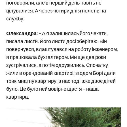
поговорили, але в перший день навіть не
цілувалися. А через чотири дні я полетів на
службу.
Олександра:
– А я залишилась його чекати,
писала листи. Його листи досі зберігаю. Він
повернувся, влаштувався на роботу інженером,
я працювала бухгалтером. Ми ще два роки
зустрічалися, а потім одружились. Спочатку
жили в орендованій квартирі, згодом Борі дали
трикімнатну квартиру, в нас тоді вже двоє дітей
було. Це було неймовірне щастя – наша
квартира.